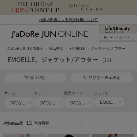
地震の影響による配送遅延について
新しいキレイと出合うために。
J'aDoRe JUN ONLINE（ジャドール ジュ
ン オンライン）
J'aDoRe JUN ONLINE
商品検索
EMOELLE
ジャケット/アウター
EMOELLE、ジャケット/アウター
(12)
絞り込む
並び順・表示設定
サイズ
カラー
販売タイプ
ブランド
12
対象商品数
件