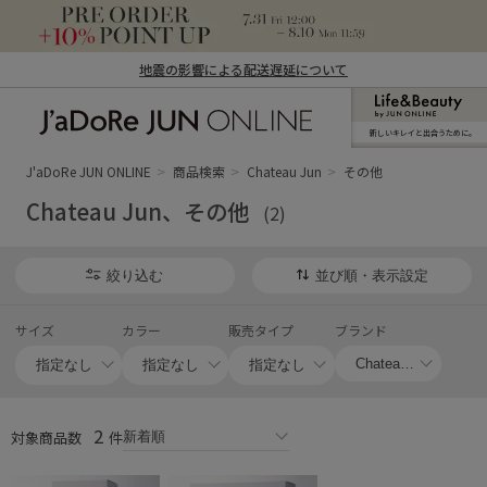
地震の影響による配送遅延について
新しいキレイと出合うために。
J'aDoRe JUN ONLINE（ジャドール ジュ
ン オンライン）
J'aDoRe JUN ONLINE
商品検索
Chateau Jun
その他
Chateau Jun、その他
(2)
絞り込む
並び順・表示設定
サイズ
カラー
販売タイプ
ブランド
2
対象商品数
件