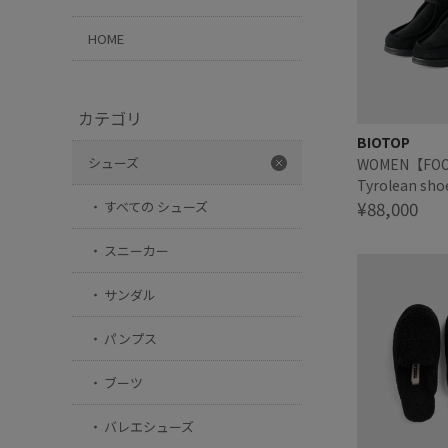
HOME
カテゴリ
BIOTOP
シューズ
WOMEN【FO
Tyrolean sho
leather (midd
¥88,000
すべての シューズ
スニーカー
サンダル
パンプス
ブーツ
バレエシューズ