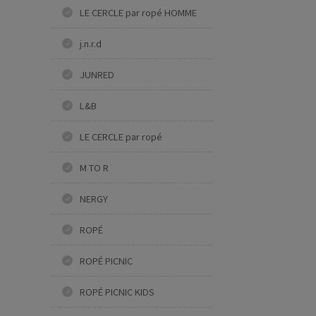
LE CERCLE par ropé HOMME
j.n.r.d
JUNRED
L&B
LE CERCLE par ropé
M TO R
NERGY
ROPÉ
ROPÉ PICNIC
ROPÉ PICNIC KIDS