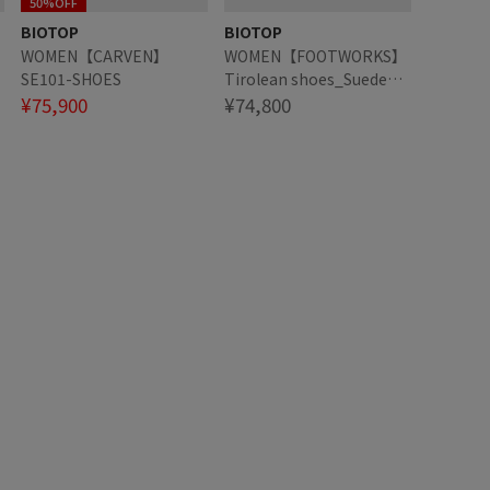
50%OFF
BIOTOP
BIOTOP
WOMEN【CARVEN】
WOMEN【FOOTWORKS】
SE101-SHOES
Tirolean shoes_Suede
¥75,900
leather
¥74,800