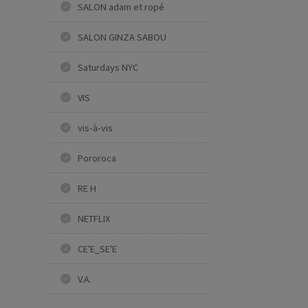
SALON adam et ropé
SALON GINZA SABOU
Saturdays NYC
VIS
vis-à-vis
Pororoca
RE H
NETFLIX
CE'E_SE'E
V.A.