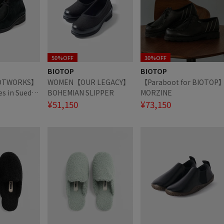
50%OFF
30%OFF
BIOTOP
BIOTOP
OTWORKS】
WOMEN【OUR LEGACY】
【Paraboot for BIOTOP
es in Suede
BOHEMIAN SLIPPER
MORZINE
le cut type)
¥51,150
¥73,150