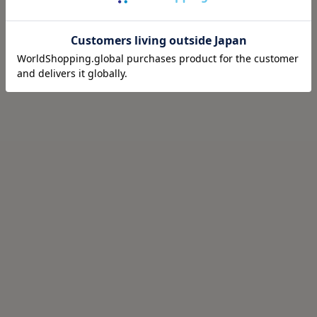
VIS
ROPÉ
SNS総再生数50万回超え！【A4
【E'POR】【A4/PC対応・撥水・
対応】保冷機能つきショルダー
軽量】Pac Sac(パックサック)/累
トートバッグ
計15,000点販売・一部WEB限定
¥7,909(税込)
¥24,200(税込)
予約
予約
撥水加工