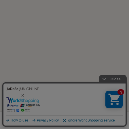
RECOMMEND ITEM
0
SALON adam et ropé
ADAM ET ROPÉ FEMME
カート
お気に入り
ランキング
【J'aDoRe・店舗限定】
【NIKE(ナイキ)】ウィメンズ エ