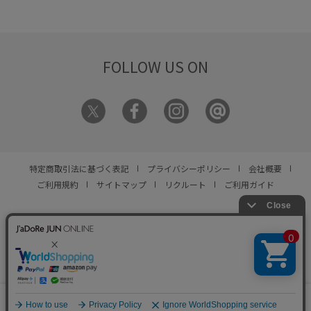
トアップでも着用でき、夏におすす
に、サイズやカラーが揃う先行予約
めの機能付き素材のパンツとシャツ
でのキープがおすすめです。
【開催
ブラウスなどが人気です。
気になる
期間：7/31(金)12:00～
アイテムは、ぜひ「お気に入り登
8/10(月)11:59】
録」をしてお買い物の参考にしてく
FOLLOW US ON
ださいね！
特定商取引法に基づく表記
プライバシーポリシー
会社概要
ご利用規約
サイトマップ
リクルート
ご利用ガイド
YOU ARE CULTURE.
© JUN CO.,LTD. ALL RIGHTS RESERVED.
0