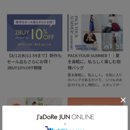
【8/12(水)11:59まで】新作も
PACK YOUR SUMMER！｜夏
セール品もさらにお得！
を身軽に、私らしく楽しむ相
2BUY10%OFF開催
棒バッグ
夏を身軽に、私らしく。
お気に入り
のバッグがあるだけで、
いつものお
出かけも少し特別に。
スタッフがリ
アルに楽しむJANSPORTのバッグ
を、
スタイリングとバッグの中身と
ともにご紹介します♡
毎日の通勤や
お出かけ、旅行やレジャーまで。
シ
ーンに合わせたコーディネイトはも
ちろん、
気になるバッグの中身もの
ぞき見。
おしゃれも、使いやすさ
も、
自分らしさも叶えてくれる相棒
バッグをCHECK！