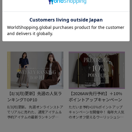
[期間限定10%OFF]小柄イン
【8/6(木)更新】
フルエンサー
MAX70%OFF！SPECIAL
caho146cm×ROPÉ PICNIC
PRICE
8/18(火)11:59まで小柄インフルエン
期間限定プライスも！今すぐ使える
サーcahoさんとのコラボレーション
アイテムが盛りだくさん♪
この期間
アイテムから、トップス、ジャケッ
だけのSPECIAL PRICEをお見逃しな
ト、パンツが【10%OFF】。期間限
く！
定のこの機会をお見逃しなく！
小柄
な私たちにフィットする服。
その一
着に出会えた嬉しさを、もっと多く
の人へ。
ロペピクニックの想いに、
小柄女性から広く支持を受ける
人気
インフルエンサーcahoさんの視点を
重ねた、ここでしか手に入らない初
のコラボレーション。
着るだけでバ
ランスよく決まる4アイテムを、お
【8/3(月)更新】先週の人気ラ
【2026AW先行予約】＋10%
すすめスタイリングとともにお届け
します。
ンキングTOP10
ポイントアップキャンペーン
8/3(月)更新。
先週オンラインストア
ただいま予約+10％ポイントアップ
でリアルに売れた、通常アイテム＆
キャンペーンを開催中！
毎年大人気
予約アイテムの最新ランキング
のオンオフ使えるウーリッシュシリ
TOP10をご紹介します！
夏に大活躍
ーズや、着回し力抜群のデイリーア
する「日焼け対策のUVパーカー」が
イテムが続々と登場。
本格的なシー
引き続き人気NO.1。
予約ではセッ
ズンが始まって完売してしまう前