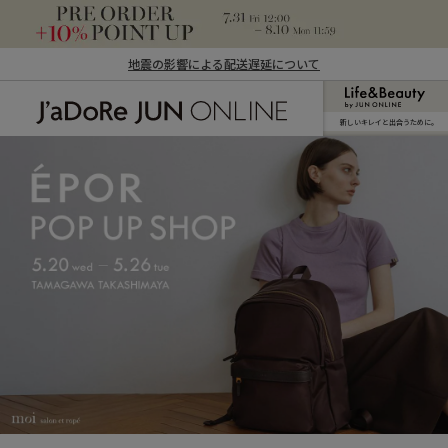
地震の影響による配送遅延について
新しいキレイと出合うために。
J'aDoRe JUN ONLINE（ジャドール ジュ
ン オンライン）