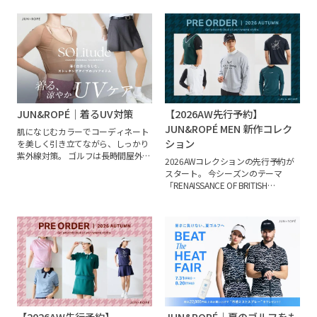
JUN&ROPÉ｜着るUV対策
【2026AW先行予約】
JUN&ROPÉ MEN 新作コレク
肌になじむカラーでコーディネート
ション
を美しく引き立てながら、しっかり
紫外線対策。
ゴルフは長時間屋外で
2026AWコレクションの先行予約が
過ごすスポーツ。紫外線は日焼けだ
スタート。
今シーズンのテーマ
けでなく、シミ・そばかすの原因と
「RENAISSANCE OF BRITISH
なり、ラウンド中の疲労感につなが
HERITAGE」のもと、ブリティッシ
ることもあります。快適にプレーを
ュヘリテージを感じるカラーやトラ
楽しむために、UV対策を取り入れて
ッドエッセンスを取り入れたコレク
みませんか。
ションを展開。
クラシックな趣と現
代的な機能性を兼ね備えた、洗練さ
れたゴルフスタイルを提案します。
今から取り入れられるアイテムはも
ちろん、秋冬シーズンに活躍する新
作まで、ぜひひと足早くご覧くださ
い。
【2026AW先行予約】
JUN&ROPÉ｜夏のゴルフをも