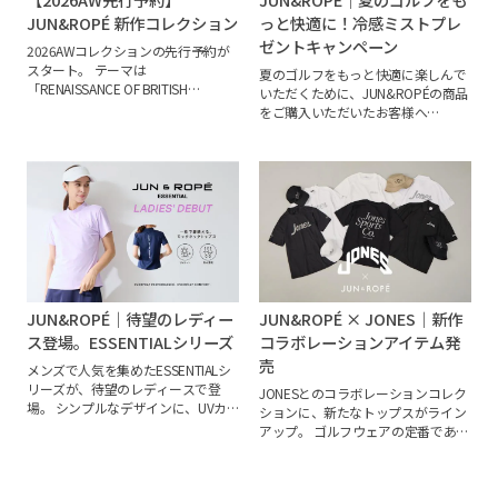
JUN&ROPÉ 新作コレクション
っと快適に！冷感ミストプレ
ゼントキャンペーン
2026AWコレクションの先行予約が
スタート。
テーマは
夏のゴルフをもっと快適に楽しんで
「RENAISSANCE OF BRITISH
いただくために、JUN&ROPÉの商品
HERITAGE」。ブリティッシュヘリ
をご購入いただいたお客様へ
テージをテーマに、千鳥柄などのト
「FREEZE TECH 衣類用冷感ミスト」
ラッドエッセンスを取り入れたコレ
をプレゼント。
ウェアにスプレーす
クションです。
今から活躍するアイ
るだけでひんやりとした清涼感が続
テムはもちろん、季節を先取りする
き、暑い季節のラウンドを快適にサ
商品まで幅広くご用意。お気に入り
ポートします。
この機会に、夏のゴ
の一着を、ぜひお早めにチェックし
ルフに活躍するアイテムとあわせて
てください。
ぜひご利用ください。
JUN&ROPÉ｜待望のレディー
JUN&ROPÉ × JONES｜新作
ス登場。ESSENTIALシリーズ
コラボレーションアイテム発
売
メンズで人気を集めたESSENTIALシ
リーズが、待望のレディースで登
JONESとのコラボレーションコレク
場。
シンプルなデザインに、UVカ
ションに、新たなトップスがライン
ットや吸水速乾、ストレッチなどゴ
アップ。
ゴルフウェアの定番である
ルフに嬉しい機能性をプラス。スカ
ポロシャツ・モックネックに加え、
ートにもパンツにも合わせやすく、
日常にも取り入れやすいTシャツが
毎日のゴルフスタイルに活躍する一
新たに加わりました。
ゴルフシーン