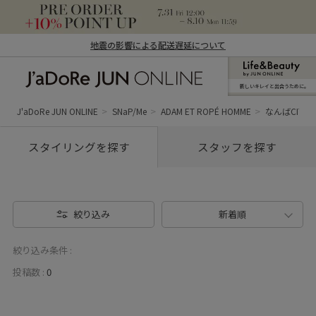
地震の影響による配送遅延について
新しいキレイと出合うために。
J'aDoRe JUN ONLINE（ジャドール ジュ
ン オンライン）
J'aDoRe JUN ONLINE
SNaP/Me
ADAM ET ROPÉ HOMME
なんばCITY
スタイリングを探す
スタッフを探す
絞り込み
新着順
絞り込み条件 :
投稿数 :
0