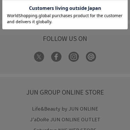
フォーム
FOLLOW US ON
JUN GROUP ONLINE STORE
Life&Beauty by JUN ONLINE
J'aDoRe JUN ONLINE OUTLET