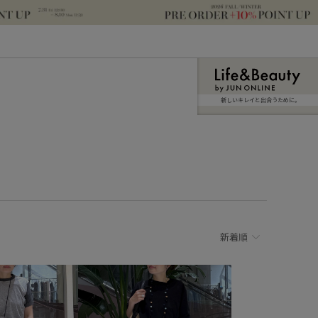
新しいキレイと出合うために。
新着順