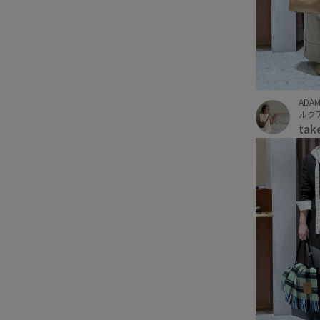
ADAM
ルクア
tak