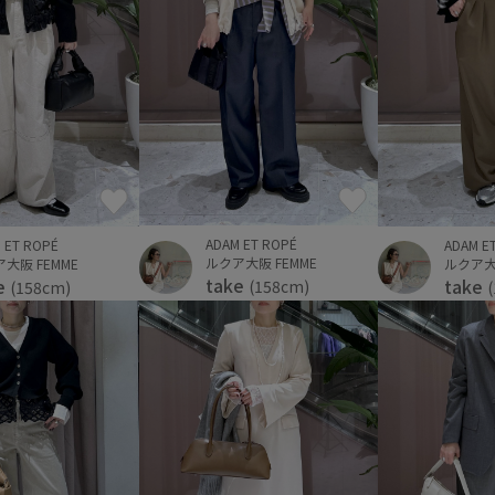
ADAM ET ROPÉ
 ET ROPÉ
ADAM E
ルクア大阪 FEMME
大阪 FEMME
ルクア大阪
take
e
take
(158cm)
(158cm)