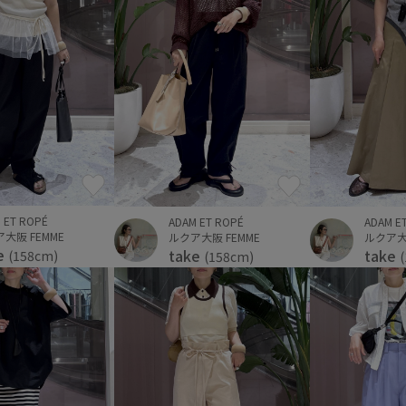
 ET ROPÉ
ADAM ET ROPÉ
ADAM E
大阪 FEMME
ルクア大阪 FEMME
ルクア大阪
e
take
take
(158cm)
(158cm)