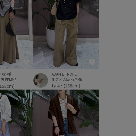
ADAM ET ROPÉ
T ROPÉ
ルクア大阪 FEMME
 FEMME
take
(158cm)
(158cm)