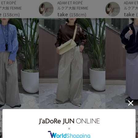
 ET ROPÉ
ADAM ET ROPÉ
ADAM E
大阪 FEMME
ルクア大阪 FEMME
ルクア大阪
e
take
take
(158cm)
(158cm)
 ET ROPÉ
ADAM ET ROPÉ
ADAM E
大阪 FEMME
ルクア大阪 FEMME
ルクア大阪
e
take
take
(158cm)
(158cm)