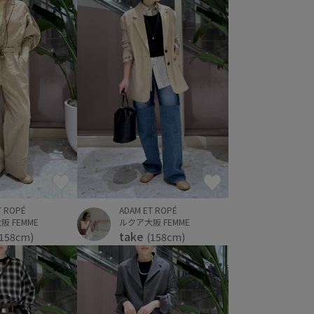
ADAM ET ROPÉ
T ROPÉ
ルクア大阪 FEMME
 FEMME
take
(158cm)
(158cm)