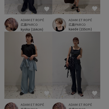
ADAM ET ROPÉ
ADAM ET ROPÉ
広島PARCO
広島PARCO
kaede
(155cm)
kyoka
(164cm)
ADAM ET ROPÉ
ADAM ET ROPÉ