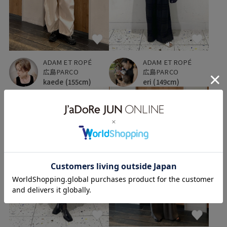
ADAM ET ROPÉ
ADAM ET ROPÉ
広島PARCO
広島PARCO
kaede
(155cm)
eri
(149cm)