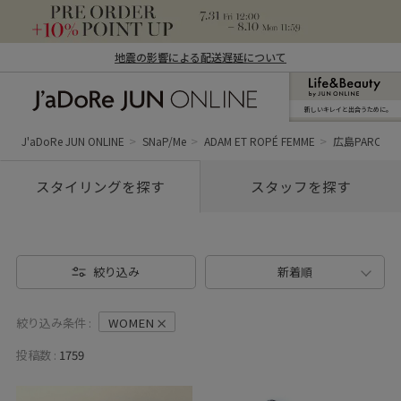
地震の影響による配送遅延について
新しいキレイと出合うために。
J'aDoRe JUN ONLINE（ジャドール ジュ
ン オンライン）
J'aDoRe JUN ONLINE
SNaP/Me
ADAM ET ROPÉ FEMME
広島PARCO (
スタイリングを探す
スタッフを探す
絞り込み
新着順
絞り込み条件 :
WOMEN
投稿数 :
1759