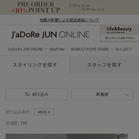
地震の影響による配送遅延について
新しいキレイと出合うために。
J'aDoRe JUN ONLINE（ジャドール ジュ
ン オンライン）
J'aDoRe JUN ONLINE
SNaP/Me
ADAM ET ROPÉ FEMME
なんばCITY (M
スタイリングを探す
スタッフを探す
絞り込み
新着順
絞り込み条件 :
MEN
投稿数 :
775