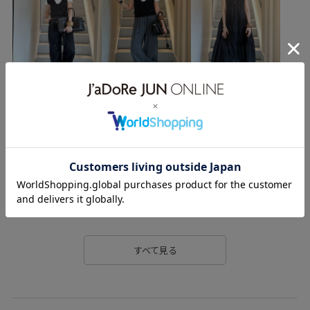
《お気に入り》からすぐにご覧いただけますのでとても
便利！是非ご活用下さい！
◾️ 藤井大丸オンラインショップにも一部掲載しておりま
す！femmeアイテムは
こちら
からご覧いただけます。
◾️代引き通販も承っております。
是非お気軽にお問い合わせ下さいませ！
ADAM ET ROPÉ 京都
営業時間 : 11:00〜20:00
Tel 075-212-5672
すべて見る