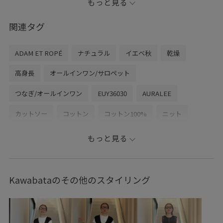
もっと見る
AURALEEらしい上質な素材感が魅力のオールインワン。
関連タグ
さらっとした軽い着心地で、夏でも快適に着用できま
す。
ADAM ET ROPÉ
ナチュラル
イエベ秋
乾燥
一枚でコーディネートが完成するのはもちろん、上半身
高身長
オールインワン/サロペット
を腰に巻けばパンツスタイルとしても楽しめる2WAY仕
つなぎ/オールインワン
EUY36030
AURALEE
様。
カットソー
コットン
コットン100%
ニット
気温やシーンに合わせて雰囲気を変えられるので、夏の
ピーチ
布帛
肌触りが良い
超長綿
もっと見る
ワードローブにおすすめの一着です。
●記載のないものにつきましては私物となります。
Kawabataのその他のスタイリング
☆お知らせ☆
お気に入りのショップ、スタッフ、スタイリングを♡を
タップして保存していただけます。