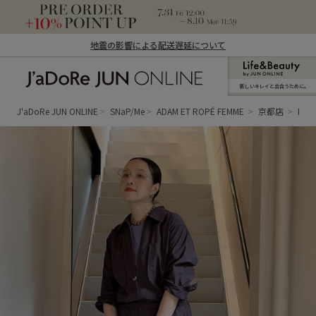
地震の影響による配送遅延について
新しいキレイと出合うために。
J'aDoRe JUN ONLINE（ジャドール ジュ
ン オンライン）
J'aDoRe JUN ONLINE
SNaP/Me
ADAM ET ROPÉ FEMME
京都店
Kaw