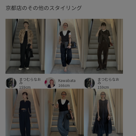
京都店のその他のスタイリング
まつむらなお
まつむらなお
Kawabata
み
み
166cm
159cm
159cm