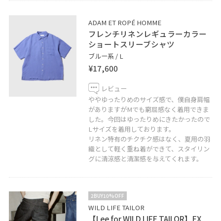
もしくは
こちらをタップ
↑DMでもお気軽にお問い合わせください！
ADAM ET ROPÉ HOMME
フレンチリネンレギュラーカラー
ショートスリーブシャツ
------------------------------
ブルー系 / L
¥17,600
☑︎ 気になる投稿は「♡」をタップすると保存できます！
後で見返せるようにぜひご活用ください！
レビュー
☑︎ 気に入っていただけた方は、合わせてフォローもお願
ややゆったりめのサイズ感で、僕自身肩幅
がありますがMでも窮屈感なく着用できま
い致します！
した。今回はゆったりめにきたかったので
Lサイズを着用しております。
リネン特有のチクチク感はなく、夏用の羽
織として軽く重ね着ができて、スタイリン
グに清涼感と清潔感を与えてくれます。
2BUY10%OFF
WILD LIFE TAILOR
【Lee for WILD LIFE TAILOR】EX