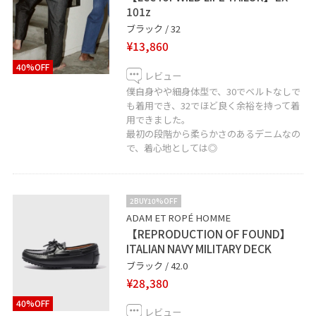
101z
ブラック / 32
¥13,860
40%OFF
レビュー
僕自身やや細身体型で、30でベルトなしで
も着用でき、32でほど良く余裕を持って着
用できました。
最初の段階から柔らかさのあるデニムなの
で、着心地としては◎
2BUY10%OFF
ADAM ET ROPÉ HOMME
【REPRODUCTION OF FOUND】
ITALIAN NAVY MILITARY DECK
ブラック / 42.0
¥28,380
40%OFF
レビュー