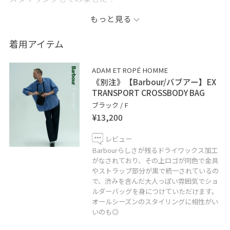
夏でもBarbourを身につけれるなんて、Barbour好きから
もっと見る
したらもうたまらないです、、
着用アイテム
Tシャツスタイルからシャツスタイルまで汎用性高く使え
るショルダーバッグで、何ならオールシーズンのスタイ
ADAM ET ROPÉ HOMME
リングで活躍してくれる最強バッグだと思います笑
《別注》【Barbour/バブアー】EX
TRANSPORT CROSSBODY BAG
5/30(土)からの発売です！！
ブラック / F
¥13,200
ぜひ店頭やWEBページでご覧ください！
レビュー
Barbourらしさが残るドライワックス加工
------------------------------
がなされており、その上ロゴが同色で金具
やストラップ部分が黒で統一されているの
で、渋みを含んだ大人っぽい雰囲気でショ
▼ Instagramも更新中！ ▼
ルダーバッグを身につけていただけます。
｟乗っ取りの影響でまた0からのスタートになってしまっ
オールシーズンのスタイリングに相性がい
たため改めてフォローお願い致します！｠
いのも◎
「@h_fukanoki」で検索！