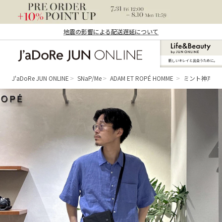
地震の影響による配送遅延について
新しいキレイと出合うために。
J'aDoRe JUN ONLINE（ジャドール ジュ
ン オンライン）
J'aDoRe JUN ONLINE
SNaP/Me
ADAM ET ROPÉ HOMME
ミント神戸