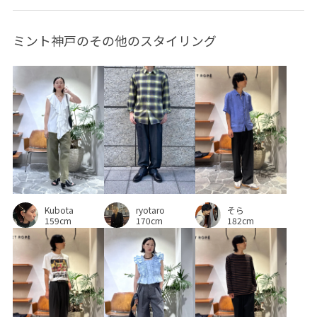
ミント神戸のその他のスタイリング
Kubota
ryotaro
そら
159cm
170cm
182cm