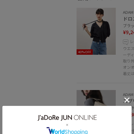
ADAM 
ドロ
ブラック
¥9,2
レ
ウエ
40%OFF
ーデ
取り
オン
着丈
ADAM 
スプ
オフホ
¥8,8
レ
コン