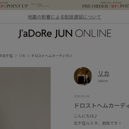
地震の影響による配送遅延について
JaDoRe JUN ONLINE
ネ北千住
リカ
ドロストヘムカーディガン
リカ
160cm
2026.05.26
ドロストヘムカーデ
こんにちは♪
北千住ルミネ、岩佐です！