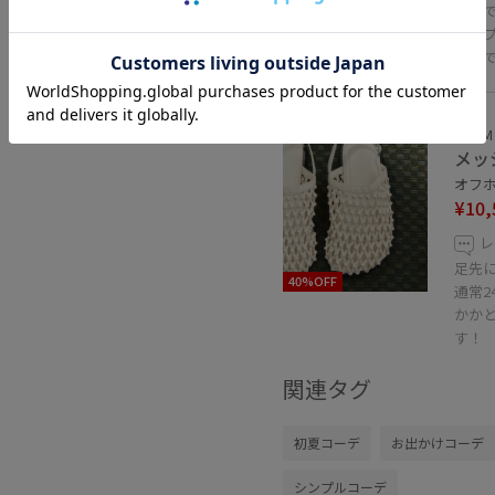
60%OFF
ッグ
シン
そう
ADAM 
メッ
オフホワ
¥10,
レ
足先
40%OFF
通常2
かか
す！
関連タグ
初夏コーデ
お出かけコーデ
シンプルコーデ