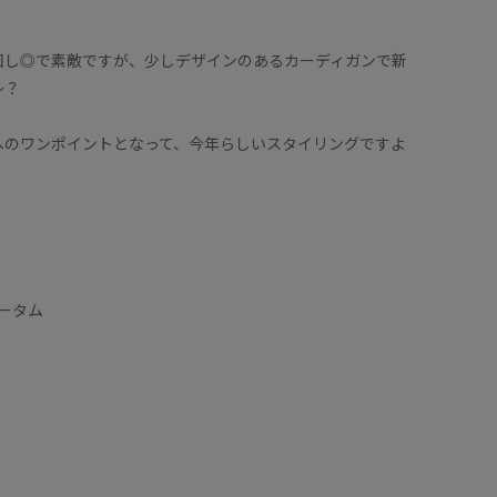
回し◎で素敵ですが、少しデザインのあるカーディガンで新
〜？
へのワンポイントとなって、今年らしいスタイリングですよ
オータム