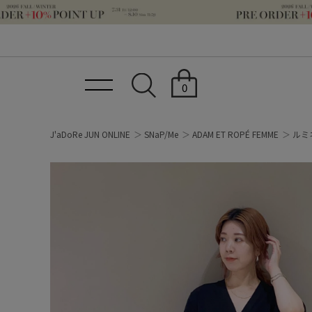
0
J'aDoRe JUN ONLINE
SNaP/Me
ADAM ET ROPÉ FEMME
ルミ