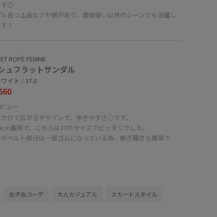
です◎
プル且つ上品なツヤ感があり、普段使い以外のシーンでも活躍し
です！
ET ROPÉ FEMME
シュフラットサンダル
イト / 37.0
560
ビュー
にかけて広がるデザインで、歩きやすさ◯です。
4cm着用で、こちらは37のサイズでピッタリでした。
とのベルト部分は一部ゴムになっている為、脱ぎ履きも簡単で
女子会コーデ
大人カジュアル
スカートスタイル