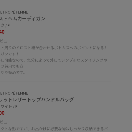
ET ROPÉ FEMME
ストヘムカーディガン
 / F
40
ビュー
スト周りのドロスト紐が合わせるボトムスへのポイントになるカ
ィガンです！
外し可能なので、気分によって外してシンプルなスタイリングや
オフ兼用でも◎
はやや短めです。
ET ROPÉ FEMME
リットレザートップハンドルバッグ
ワイト / F
00
ビュー
パクトな形ですが、お出かけに必要な物はしっかり収納できるバ