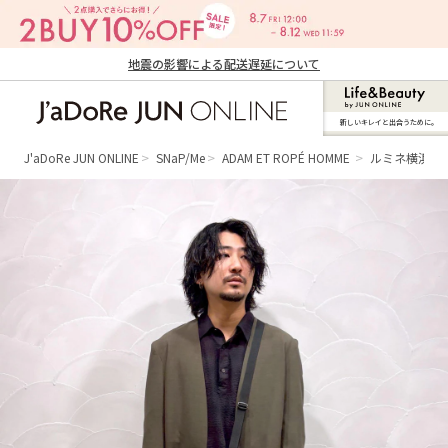
地震の影響による配送遅延について
新しいキレイと出合うために。
J'aDoRe JUN ONLINE（ジャドール ジュ
ン オンライン）
J'aDoRe JUN ONLINE
SNaP/Me
ADAM ET ROPÉ HOMME
ルミネ横浜