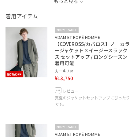
もっと見る
是非ご試着お待ちしてます。
着用アイテム
ADAM ET ROPÉ横浜店
2BUY10%OFF
045-440-3554
ADAM ET ROPÉ HOMME
【COVEROSS/カバロス】ノーカラ
ージャケット×イージースラック
LINEでルミネ横浜スタッフに相談は【友達追加】をタッ
ス セットアップ / ロングシーズン
プをして下さい
着用可能
カーキ / M
50%OFF
¥13,750
レビュー
真夏のジャケットセットアップにぴったり
です。
2BUY10%OFF
ADAM ET ROPÉ HOMME