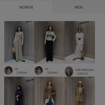
WOMEN
MEN
rio
rio
Yuki Matsuoka
（160cm）
（160cm）
（162cm）