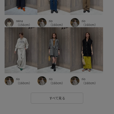
reina
rio
rio
（156cm）
（160cm）
（160cm）
rio
rio
rio
（160cm）
（160cm）
（160cm）
すべて見る