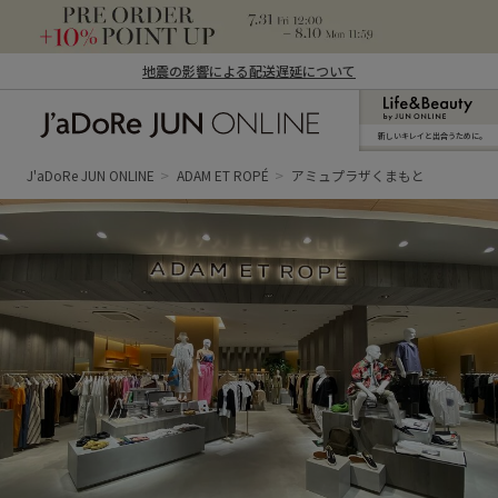
地震の影響による配送遅延について
新しいキレイと出合うために。
J'aDoRe JUN ONLINE（ジャドール ジュ
ン オンライン）
J'aDoRe JUN ONLINE
ADAM ET ROPÉ
アミュプラザくまもと