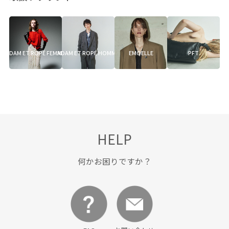
ADAM ET ROPÉ FEMME
ADAM ET ROPÉ HOMME
EMOELLE
PFT
HELP
何かお困りですか？