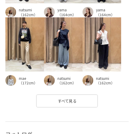
natsumi
yama
yama
（162cm）
（164cm）
（164cm）
mae
natsumi
natsumi
（172cm）
（162cm）
（162cm）
すべて見る
フォトログ