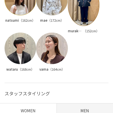
natsumi
（162cm）
mae
（172cm）
murakami
（152cm）
wataru
（168cm）
yama
（164cm）
スタッフスタイリング
WOMEN
MEN