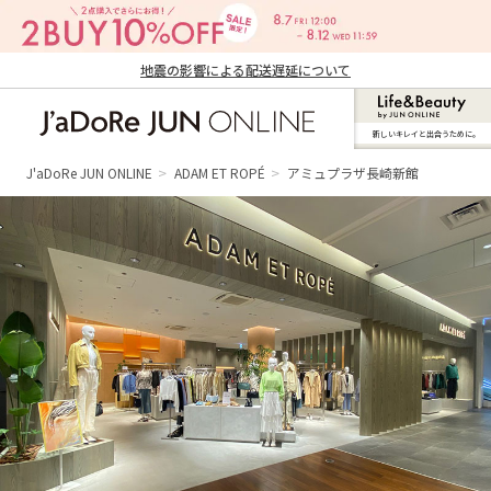
地震の影響による配送遅延について
新しいキレイと出合うために。
J'aDoRe JUN ONLINE（ジャドール ジュ
ン オンライン）
J'aDoRe JUN ONLINE
ADAM ET ROPÉ
アミュプラザ長崎新館