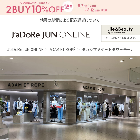
地震の影響による配送遅延について
新しいキレイと出合うために。
J'aDoRe JUN ONLINE（ジャドール ジュ
ン オンライン）
J'aDoRe JUN ONLINE
ADAM ET ROPÉ
タカシマヤゲートタワーモール