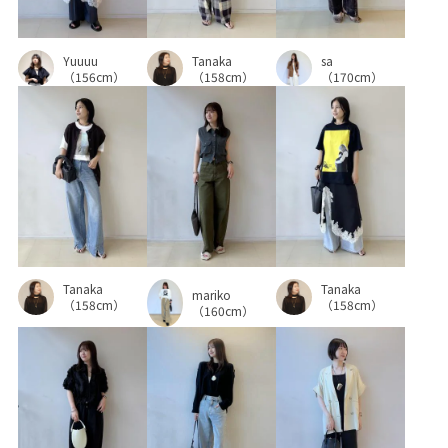
Yuuuu
Tanaka
sa
（156cm）
（158cm）
（170cm）
Tanaka
Tanaka
mariko
（158cm）
（158cm）
（160cm）