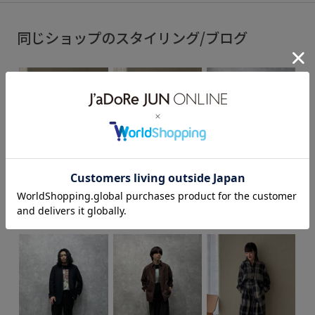
同じショップのスタイリング/ブログ
koto
koto
Kento
153cm
153cm
182cm