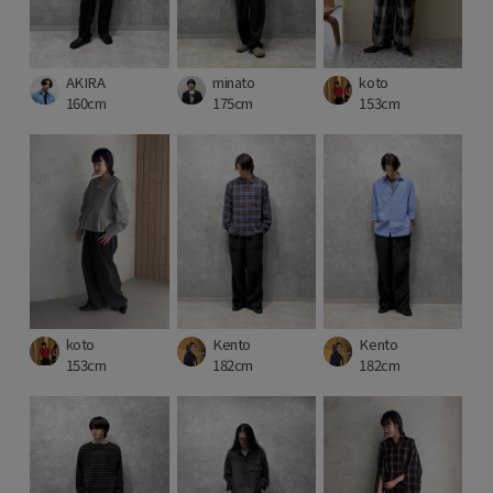
AKIRA
minato
koto
160cm
175cm
153cm
koto
Kento
Kento
153cm
182cm
182cm