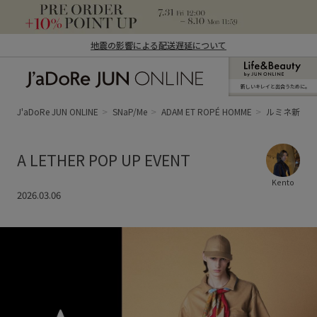
地震の影響による配送遅延について
新しいキレイと出合うために。
J'aDoRe JUN ONLINE（ジャドール ジュ
ン オンライン）
J'aDoRe JUN ONLINE
SNaP/Me
ADAM ET ROPÉ HOMME
ルミネ新宿LU
A LETHER POP UP EVENT
Kento
2026.03.06