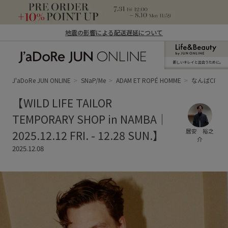
地震の影響による配送遅延について
新しいキレイと出合うために。
J'aDoRe JUN ONLINE（ジャドール ジュ
ン オンライン）
J'aDoRe JUN ONLINE
SNaP/Me
ADAM ET ROPÉ HOMME
なんばCITY
【WILD LIFE TAILOR
TEMPORARY SHOP in NAMBA｜
2025.12.12 FRI. - 12.28 SUN.】
居安 裕之
介
2025.12.08