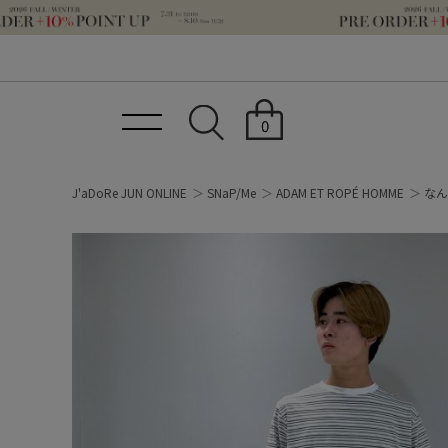
0
J'aDoRe JUN ONLINE
SNaP/Me
ADAM ET ROPÉ HOMME
なん