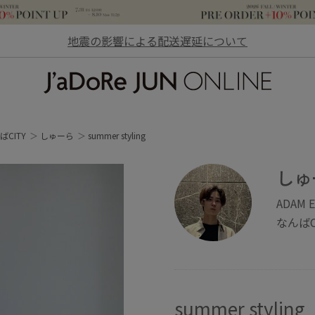
地震の影響による配送遅延について
JaDoRe JUN ONLINE
ばCITY
しゅーら
summer styling
しゅ
ADAM 
なんばC
summer styling