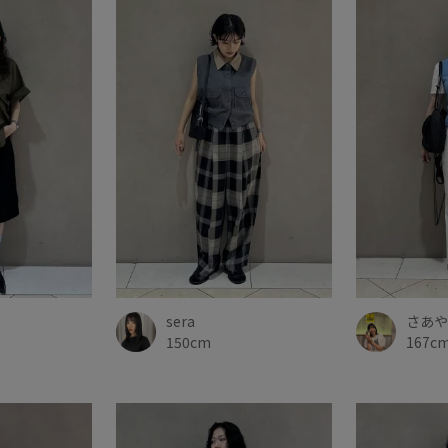
sera
さあや
150cm
167c