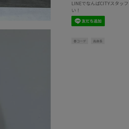
LINEでなんばCITYス
い！
春コーデ
高身長