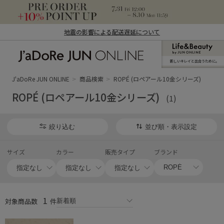
地震の影響による配送遅延について
新しいキレイと出合うために。
J'aDoRe JUN ONLINE（ジャドール ジュ
ン オンライン）
J'aDoRe JUN ONLINE
商品検索
ROPÉ (ロペアール10金シリーズ)
ROPÉ (ロペアール10金シリーズ)
(1)
絞り込む
並び順・表示設定
サイズ
カラー
販売タイプ
ブランド
1
対象商品数
件