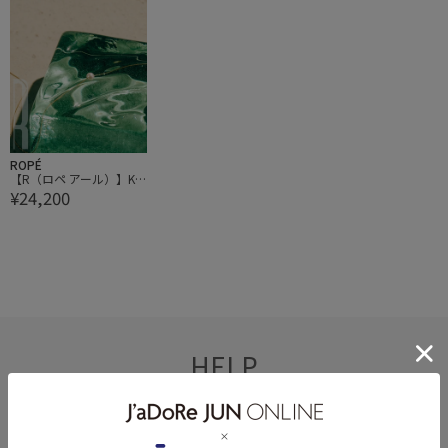
ROPÉ
【R（ロペ アール）】K1
¥24,200
0 アコヤパール1粒ショ
ートネックレス
HELP
何かお困りですか？