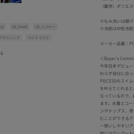
（裏地）ポリエス
※もみ洗いは避け
kup
LB_travel
LB_レジャー
※洗剤は中性洗剤
グラフィック
コントラスト
メーカー品番：PC
ップス
トラベル
トレンド
る
＜Buyer's Com
ポリウレタン
ポリエステル
今年日本デビュー
レジャー
ワンピース
体型カバー
わらず自分に合っ
PISCESSの
きスカート
普段使い
を叶えてくれると
ンド
なっているので、
ます。水着とコー
ンやトップス、巻
むことができるア
ー使いしやすいア
他にはないアートのよ