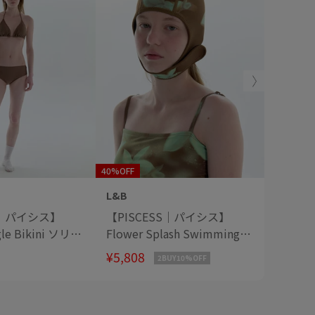
40%OFF
L&B
L&B
S｜パイシス】
【PISCESS｜パイシス】
【PIS
ngle Bikini ソリッ
Flower Splash Swimming
Solid 
ングルビキニ
Cap フラワースプラッシュ
ッシュ
¥5,808
¥9,680
2BUY10%OFF
スイミングキャップ