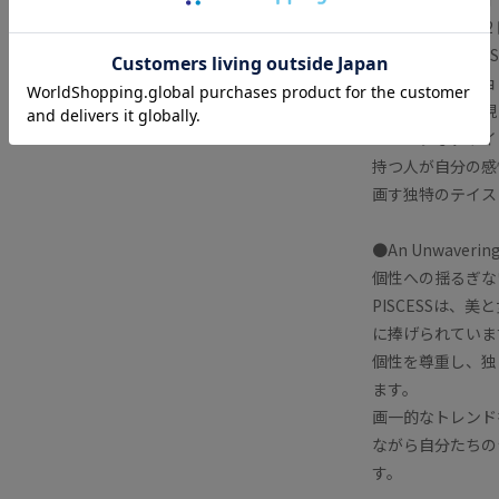
反対方向に泳ぐ 
ンを得た PISC
新しいコレクショ
段着の調和を表現
ユニークなデザイ
持つ人が自分の感
画す独特のテイス
●An Unwavering 
個性への揺るぎな
PISCESSは
に捧げられていま
個性を尊重し、独
ます。
画一的なトレンド
ながら自分たちの
す。