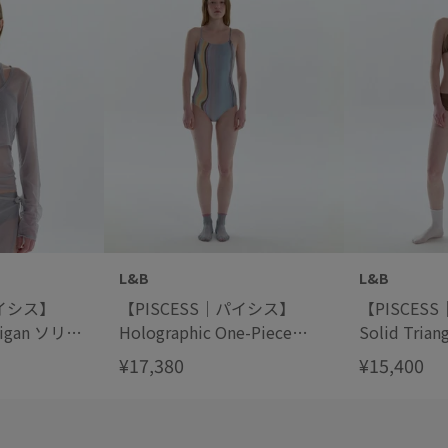
L&B
L&B
パイシス】
【PISCESS｜パイシス】
【PISCES
rdigan ソリッ
Holographic One-Piece
Solid Tria
ディガン
Swimsuit ホログラフィック
ドトライア
¥17,380
¥15,400
ワンピース スイムスーツ