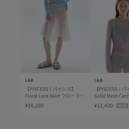
L&B
L&B
【PISCESS｜パイシス】
【PISCESS｜
Floral Lace Skirt フローラル
Solid Mesh Ca
レーススカート
ドメッシュカー
¥16,280
¥12,430
通気性