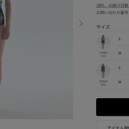
送料、お届け日数
お問い合わせ番号 
サイズ
S
Green
M
（30）
S
Yellow
M
（80）
Yellow (80)
S
×
M
×
アイテム説