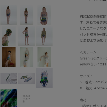
PISCESSの
す。束ねて長さ調
したユニークなグ
パッド脱着が可能
変更および追加可
＜カラー＞
Green (30:グリー
Yellow (80:イエロ
サイズ：
S 着丈53cmバス
M 着丈54.5cm
素材：
（表地）ポリエス