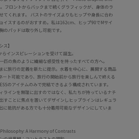
msuit」。フロントからバックまで続くグラフィックが、身体のラ
せてくれます。 バストのサイズよりもヒップや身長に合わ
ョイスするのがおすすめ。私は162cm、ヒップ90でMサイ
胸のパッドは取り外し可能です。
イシス】
お座)からインスピレーションを受けて誕生。
一匹の魚のように繊細な感受性を持ったすべての方へ。
みなさまに旅行の定義を新たに提示。水着を中心に、展開する商品
ネート可能であり、旅行の開始前から旅行を楽しんで終える
SCESSのアイテムのみで完結できるよう構成されています。
ィラインを無理に出すのではなく、私たちが持っているナチ
出すことに焦点を置いてデザインしヒップラインはレギュラ
出に抵抗がある方でも十分着用可能なデザインにしていま
Philosophy: A Harmony of Contrasts
ンの世界観：コントラストの調和