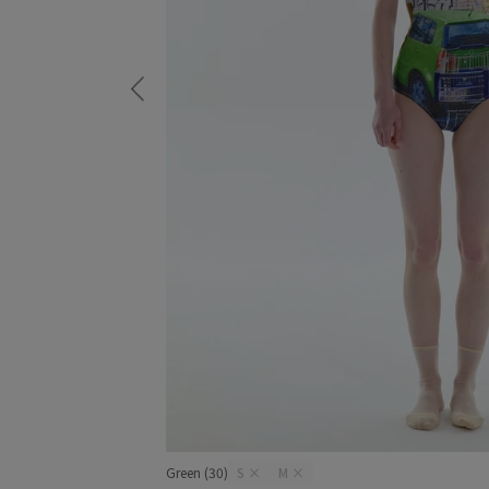
Green (30)
S
×
M
×