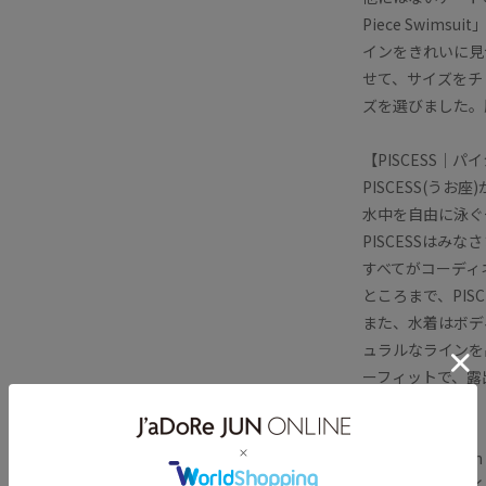
Piece Swi
インをきれいに見
せて、サイズをチ
ズを選びました。
【PISCESS｜パ
PISCESS(う
水中を自由に泳ぐ
PISCESSは
すべてがコーディ
ところまで、PI
また、水着はボデ
ュラルなラインを
ーフィットで、露
す。
●Unique Design 
ユニークなデザイ