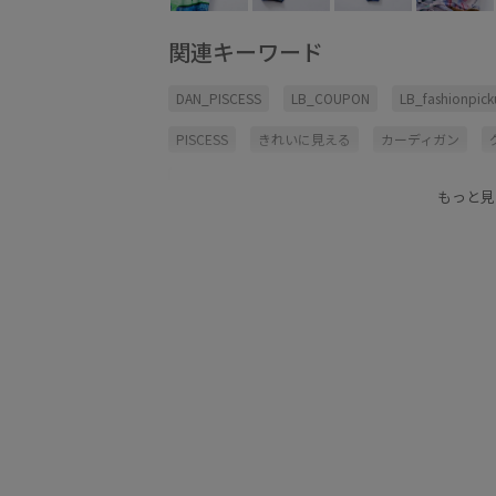
関連キーワード
DAN_PISCESS
LB_COUPON
LB_fashionpic
PISCESS
きれいに見える
カーディガン
スカート
タウンユース
デイリー使い
ト
もっと見
ドロストデザイン
ナチュラル
ヘルシー
メッシュ
メッシュ素材
ラインがきれい
取り外し可能
大人の女性
女性らしさ
巻
普段使いも出来る
水着
肌見せ
韓国ブラ