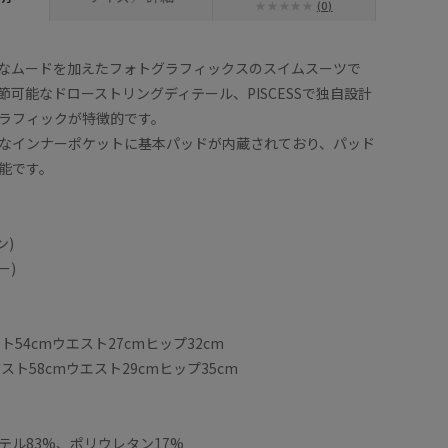
(0)
感覚的なムードを加えたフォトグラフィックスのスイムスーツで
節可能なドローストリングディテール、PISCESSで独自設計
ラフィックが特徴的です。
なインナーポケットに基本パッドが内蔵されており、パッド
能です。
ン)
ー)
ト54cmウエスト27cmヒップ32cm
バスト58cmウエスト29cmヒップ35cm
テル83%、ポリウレタン17%