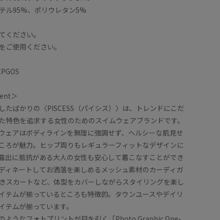
テル95%、ポリウレタン5%
てください。
をご使用ください。
PGOS
ment＞
したばかりの〈PISCESS（パイシス）〉は、トレンドにこだ
た特色を追求する女性のためのスイムウェアブランドです。
スイムウェアはボディラインを無理に強調せず、ヘルシーな肌見せ
ころが魅力。ヒップ周りもレギュラーフィットなデザインに
露出に抵抗がある大人の女性も安心して着こなすことができ
ディネートしてお洒落を楽しめるメッシュ素材のカーディガ
きスカートなど、体型をカバーしながらスタイリングを楽し
イテムが揃っているところも特徴的。タウンユースやデイリ
イテムが揃っています。
うなフォトプリントが目を引く「Photo Graphic One-