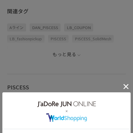
関連タグ
Aライン
DAN_PISCESS
LB_COUPON
LB_fashionpickup
PISCESS
PISCESS_SolidMesh
コントラスト
サイズ調整
スカート
トレンド
もっと見る
ナチュラル
ハイウエスト
ポリウレタン
ポリエステル
ミニマル
メッシュ
メッシュ素材
ラップスカート
レジャー
女性らしさ
普段使い
PISCESS
水着
韓国ブランド