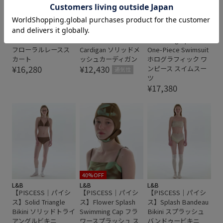
L&B
L&B
L&B
【PISCESS｜パイシ
【PISCESS｜パイシ
【PISCESS｜パイシ
ス】Floral Lace Skirt
ス】Solid Mesh
ス】Holographic
フローラルレースス
Cardigan ソリッドメ
One-Piece Swimsuit
カート
ッシュカーディガン
ホログラフィック ワ
¥16,280
¥12,430
ンピース スイムスー
通気性
ツ
¥17,380
40%OFF
L&B
L&B
L&B
【PISCESS｜パイシ
【PISCESS｜パイシ
【PISCESS｜パイシ
ス】Solid Triangle
ス】Flower Splash
ス】Splash Bandeau
Bikini ソリッドトライ
Swimming Cap フラ
Bikini スプラッシュ
アングルビキニ
ワースプラッシュ ス
バンドゥービキニ