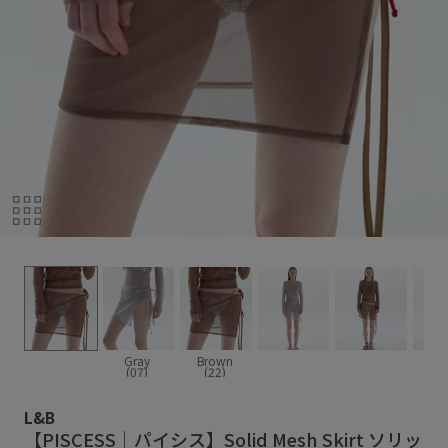
Gray
Brown
(07)
(22)
L&B
【PISCESS｜パイシス】Solid Mesh Skirt ソリッ