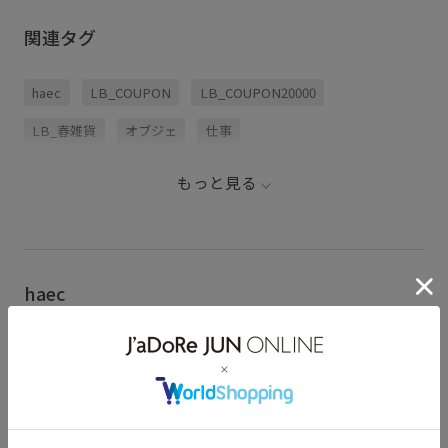
関連タグ
haec
LB_COUPON
LB_COUPON20000
LB_春雑貨
オブジェ
仕事
新生活おすすめインテリア
滑り止め
もっと見る
haec