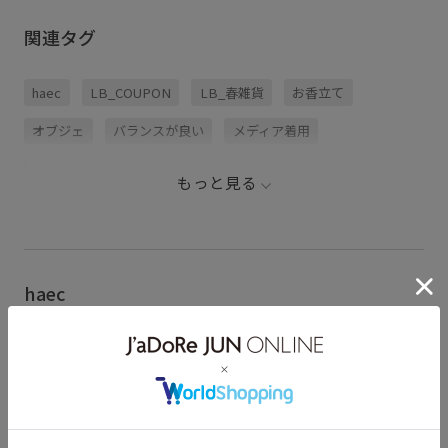
関連タグ
haec
LB_COUPON
LB_春雑貨
お香立て
オブジェ
バランスが良い
メディア着用
新生活おすすめインテリア
重厚感
もっと見る
haec