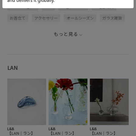
Exclusive_GW
LAN
LB_COUPON
LB_春雑貨
お香立て
アクセサリー
オールシーズン
ガラス雑貨
クリア雑貨
シンプル
スペシャルアイテム
別注
もっと見る
別注アイテム
LAN
L&B
L&B
L&B
【LAN｜ラン】
【LAN｜ラン】
【LAN｜ラン】