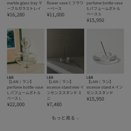
marble glass tray マ
flower vase C フラワ
perfume bottle vase
ーブルガラストレイ
ーベース
S パフュームボトル
¥16,280
¥11,000
ベース S
¥15,950
L&B
L&B
L&B
【LAN｜ラン】
【LAN｜ラン】
【LAN｜ラン】
perfume bottle vase
incense stand mini イ
incense stand A イン
L パフュームボトル
ンセンススタンド ミ
センススタンド
¥15,950
ベース L
ニ
¥22,000
¥7,480
もっと見る