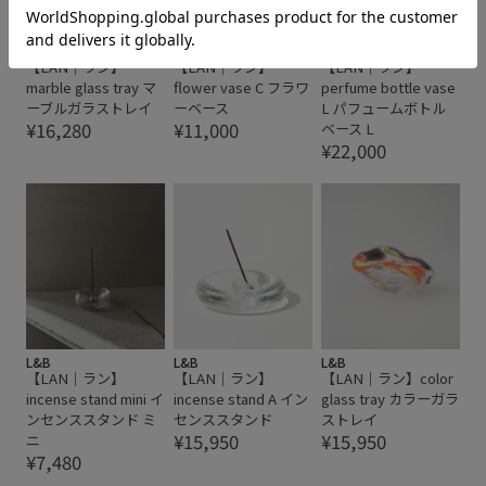
L&B
L&B
L&B
【LAN｜ラン】
【LAN｜ラン】
【LAN｜ラン】
marble glass tray マ
flower vase C フラワ
perfume bottle vase
ーブルガラストレイ
ーベース
L パフュームボトル
¥16,280
¥11,000
ベース L
¥22,000
L&B
L&B
L&B
【LAN｜ラン】
【LAN｜ラン】
【LAN｜ラン】color
incense stand mini イ
incense stand A イン
glass tray カラーガラ
ンセンススタンド ミ
センススタンド
ストレイ
¥15,950
¥15,950
ニ
¥7,480