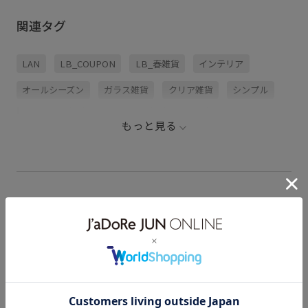
関連タグ
LAN
LB_COUPON
LB_春雑貨
インテリア
オールシーズン
ガラス雑貨
クリア雑貨
シンプル
パフューム
フラワーベース
一輪挿し
もっと見る
新生活おすすめインテリア
花瓶
香水
LAN