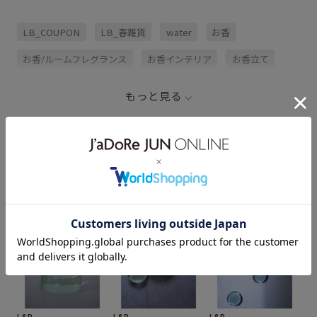
LB_COUPON
LB_春雑貨
water
お香
お香/ルームフレグランス
お香インテリア
お香立て
インテリア
ウォーム感
オブジェ
ガラス雑貨
もっと見る
クリア雑貨
サステナブル
フレグランス
新生活おすすめインテリア
新調したいもの
涼しげ
water
L&B
L&B
L&B