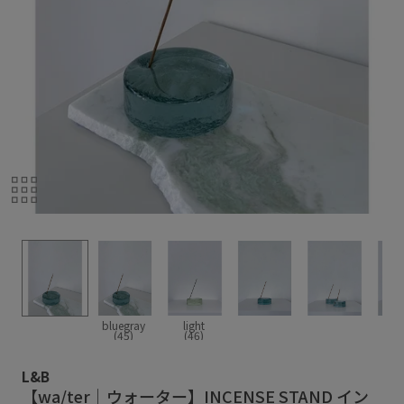
bluegray
light
(45)
(46)
L&B
【wa/ter｜ウォーター】INCENSE STAND イン