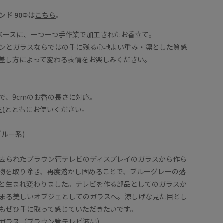
ド 90Φは
こちら
。
ベースに、一つ一つ手作業で加工されたお香立て。
ンとガラスならではの手に残る心地よい重み・凛とした質感
差し方によって変わる表情をお楽しみください。
で、9cmのお香の長さに対応。
E)
とともにお使いください。
5:ブルー系)
去られたブラウン管テレビのディスプレイのガラスから作ら
物を取り除き、再度溶かし固めることで、ブルーグレーの落
と生まれ変わりました。テレビを作る部品としてのガラスか
まる美しいオブジェとしてのガラスへ。涼しげな見た目とし
もぜひ手に取って感じていただきたいです。
ガラス（ブラウン管テレビ液晶）