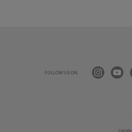
FOLLOW US ON
J'aDoRe