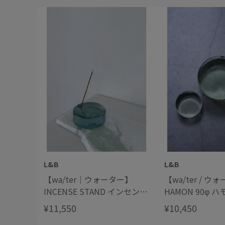
L&B
L&B
【wa/ter｜ウォーター】
【wa/ter / ウ
INCENSE STAND インセンス
HAMON 90φ ハ
スタンド 90φ
¥11,550
¥10,450