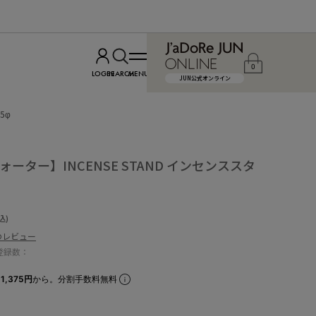
0
LOGIN
SEARCH
MENU
JUN公式オンライン
5φ
ウォーター】INCENSE STAND インセンススタ
込)
のレビュー
登録数：
1,375円
から。分割手数料無料