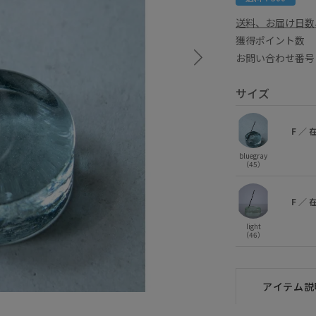
送料、お届け日数
獲得ポイント
お問い合わせ番号 
サイズ
F
／
bluegray
（45）
F
／
light
（46）
アイテム説
light (46)
F
○