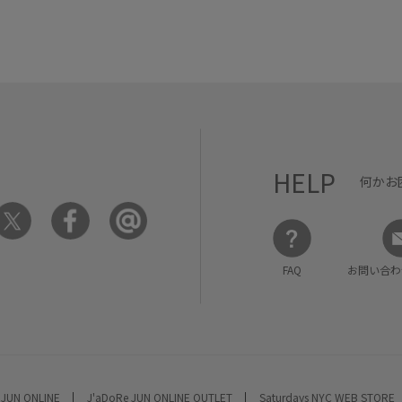
HELP
何かお
FAQ
お問い合わ
 JUN ONLINE
J'aDoRe JUN ONLINE OUTLET
Saturdays NYC WEB STORE