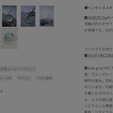
●インセンススタン
■HAMON 75φ
を
洗練されたデザイ
が特徴です。光の
コンパクトな作り
■HEAR (INCENS
■blue gray (4
お香/ルームフレグランス
色：ブルーグレー
ォーム感
オブジェ
ガラス雑貨
時代が進み、忘れ
れています。不純
ト
フレグランス
る
ち着いたガラスへ
ら、人々の目に留
っとりとした質感
素材：リサイクル