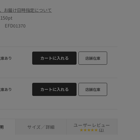
、お届け日時指定について
数
150pt
EFD01370
カートに入れる
在庫あり
店舗在庫
カートに入れる
在庫あり
店舗在庫
ユーザーレビュー
明
サイズ／詳細
(2)