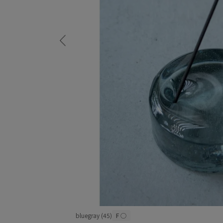
bluegray (45)
F
○