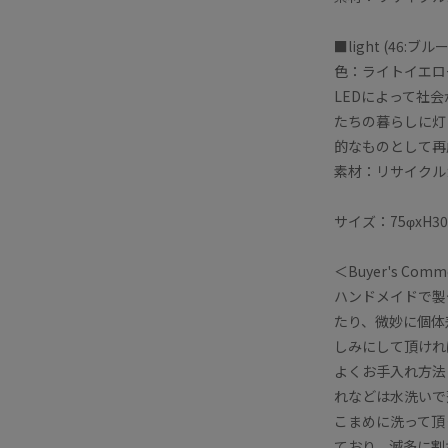
■light (46:ブル
色：ライトイエロ
LEDによって社
たちの暮らしに灯
的なものとして再
素材：リサイクル
サイズ：75φxH30
＜Buyer's Com
ハンドメイドで製
たり、微妙に個体
しみにして頂けれ
よくお手入れ方法
れなどは水洗いで
こまめに洗って頂
ており、滅多に割