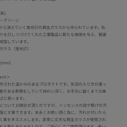
ー系)
ーグリーン
会から消えていく蛍光灯の再生ガラスから作られています。私
りを灯しつづけてくれた工業製品に新たな価値を与え、普遍
成型しています。
ガラス（蛍光灯）
(mm)
ment＞
作された温かみのあるプロダクトです。気泡の入り方が違っ
差のある表情をしていて味わい深く、お手元に届くまでお楽
ばと思います。
についてお問合せ頂くのですが、インセンスの炭や焦げの汚
落とす事できます。末永くお使い頂く為に、汚れが付いたら
く事をオススメします。非常に丈夫な再生ガラスが使用され
れる事もありませんので、ご安心してご使用頂けます。長い