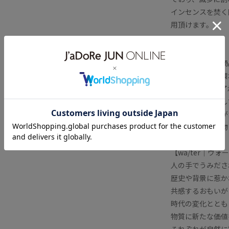
インセンスを焚く
用頂けます。
注意事項：
・掲載写真は実商
が、パソコンの環
すので、予めご了
・手作業で製作し
に小さい白い粒が
かす上での副産物
【wa/ter｜ウォ
人の手でうみださ
歴史や背景に惹か
共感するおもいが
時代の変化ととも
物質に新たな価値
それぞれが自然に