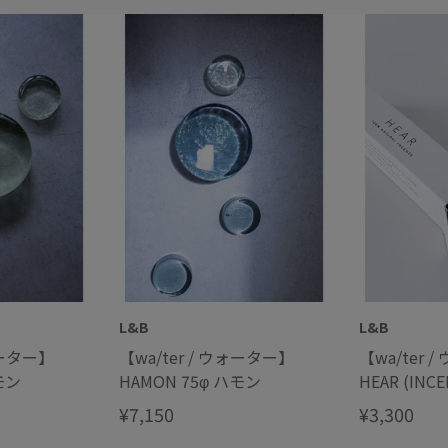
L&B
L&B
ォーター】
【wa/ter / ウォーター】
【wa/ter 
モン
HAMON 75φ ハモン
HEAR (IN
ンセンス）
¥7,150
¥3,300