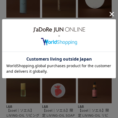
L&B
L&B
L&B
【soel｜ソエル】＜
【soel｜ソエル】
【soel｜ソエル】
限定＞LIVING-OIL
LIVING-OIL フレグラ
LIVING-OIL SOAP リ
COOL MIST LOTION
ンス Lily Musk リリー
ビングオイルソープ
リビングオイル クー
ムスク 10mL
生せっけん 100mL
¥3,799
¥3,400
ルミストローション
100mL
¥3,850
L&B
L&B
L&B
【soel｜ソエル】
【soel｜ソエル】限
【soel｜ソエル】限
LIVING-OIL リビング
定 LIVING-OIL SOAP
定 LIVING-OIL リビ