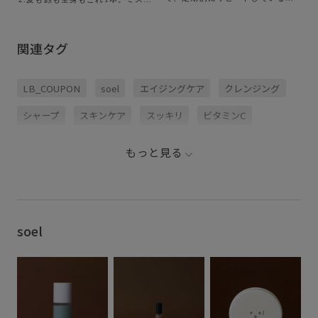
せっけん。天然のビタミンCが豊
で手軽にうるおい補給 3.マルチに
富に配合されているので、この時
使える、オイルとミストの名品コ
期特に欠かせません！ 付属のスパ
ンビ 4.とろーりテクスチャーがク
チュラでしっかりかき混ぜること
セになる、新感覚な生せっけん
関連タグ
で、トルコアイスみたいにとろー
り粘り気のあるテクスチャーに変
化。少し手間にも感じてしまう毎
日の洗顔が、これだけで楽しくな
LB_COUPON
soel
エイジングケア
クレンジング
ってしまいます。ネットで泡立て
ても使用可能ですが、私はペース
ト状のまま顔に塗布。洗い上がり
シャープ
スキンケア
スッキリ
ビタミンC
もつっぱることなく、くすみがち
な私の肌もクリアな印象に……！
ライムのさっぱりフレッシュな香
乾燥肌
洗顔料
爽やか
石鹸
肌荒れ
脂性肌
りは心までスッキリ晴れやかな気
もっと見る
持ちにさせてくれるので、夜はも
透明感
ちろん朝洗顔にもおすすめです。
soel