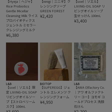
【Hyeja｜ヘジャ】
【ninigi｜ニニギ】ク
【soel｜ソエル】
Rice Probiotics
レンジングソープ
LIVING-OIL SOAP リ
Gentle Micellar
GREEN FOREST
ビングオイルソープ
¥2,420
Cleansing Milk ライス
生せっけん 100mL
¥3,400
プロバイオティクス
ジェントル ミセラー
クレンジングミルク
¥6,380
L&B
BIOTOP
L&B
【soel｜ソエル】限
【SUPEREGG】ジェ
【AWA Olfactory Co.
定 LIVING-OIL SOAP
ントル エレメンツ ク
｜アワ オルファクト
リビングオイルソー
レンジングフォーム
リー コー】ヨモギ コ
¥4,950
プ【ストロベリーム
ールドプロセス 洗顔
スク】100mL
石けん
¥3,600
¥2,200