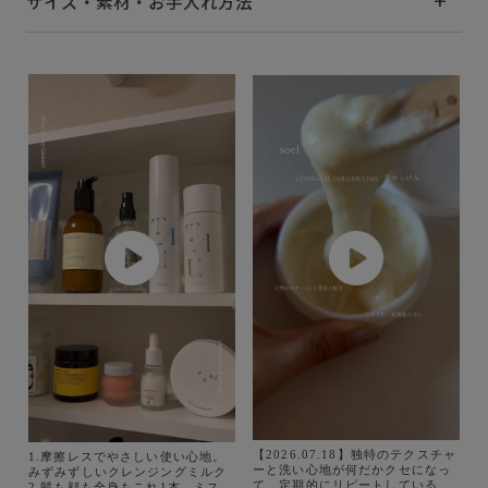
サイズ・素材・お手入れ方法
【2026.07.18】独特のテクスチャ
1.摩擦レスでやさしい使い心地。
ーと洗い心地が何だかクセになっ
みずみずしいクレンジングミルク
て、定期的にリピートしている生
2.髪も顔も全身もこれ1本。ミスト