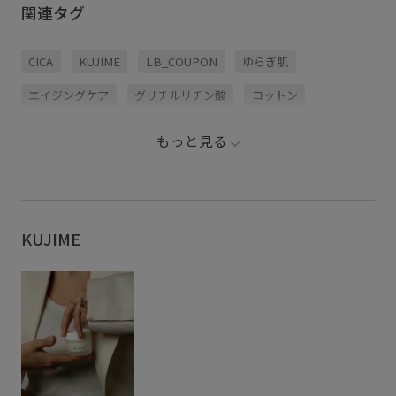
関連タグ
CICA
KUJIME
LB_COUPON
ゆらぎ肌
エイジングケア
グリチルリチン酸
コットン
サスティナブル
スキンケア
パック・フェイスマスク
もっと見る
プラチナ
ペプチド
マスク
化粧水
天然素材
新調したいもの
母の日ギフト
美容液
肌荒れ
良質
集中保湿
集中保湿_pickup
高保湿スキンケア
KUJIME