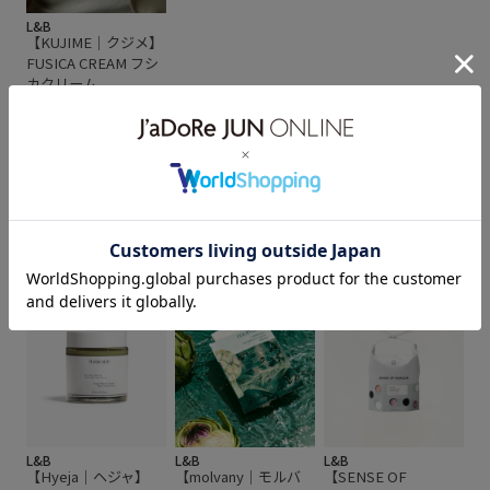
L&B
【KUJIME｜クジメ】
FUSICA CREAM フシ
カクリーム
¥18,150
パック・フェイスマスク
L&B
L&B
L&B
【Hyeja｜ヘジャ】
【molvany｜モルバ
【SENSE OF