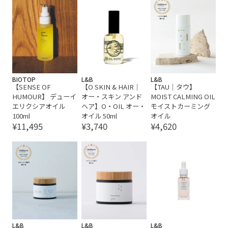
BIOTOP
L&B
L&B
【SENSE OF
【O SKIN & HAIR｜
【TAU｜タウ】
HUMOUR】 デューイ
オー・スキン アンド
MOIST CALMING OIL
エリクシアオイル
ヘア】O・OIL オー・
モイストカーミング
100ml
オイル 50ml
オイル
¥11,495
¥3,740
¥4,620
L&B
L&B
L&B