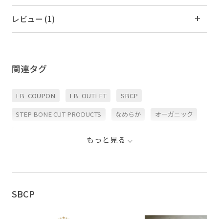
レビュー (1)
関連タグ
LB_COUPON
LB_OUTLET
SBCP
STEP BONE CUT PRODUCTS
なめらか
オーガニック
クセ毛
コスメ/香水
シルク
ジェル
もっと見る
スタイリング剤
ストレスフリー
セラミド
ダウン
ビタミンC
ヘアケア
ヘアスタイリング
SBCP