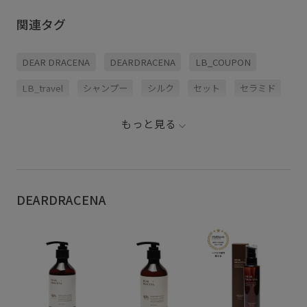
関連タグ
DEAR DRACENA
DEARDRACENA
LB_COUPON
LB_travel
シャンプー
シルク
セット
セラミド
ダメージ
テンダーピオニーシリーズ
トラベル
もっと見る
トラベルキット
ヘアオイル
ボディケア
マスク
レジャー
レモン
旅行
母の日ギフト
韓国コスメ
DEARDRACENA