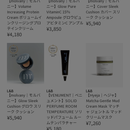
【molvany｜モルバ
【molvany｜モルバ
【molvany｜モルバ
ニー】Volume
ニー】Glow Pure
ニー】Cover Sleek
Increasing Protein
VitaminC 15％
Cushion カバー スリ
Cream ボリュームイ
Ampoule グロウピュ
ーク クッション
¥5,940
ンクリージングプロ
アビタミンC アンプル
¥3,850
テインクリーム
¥4,180
L&B
L&B
L&B
【molvany｜モルバ
【VENUMENT｜ベニ
【Hyeja｜ヘジャ】
ニー】Glow Sleek
ュメント】SOLID
Matcha Gentle Mud
Cushion グロウ スリ
PERFUME ROOM
Cream Mask マッチ
ーク クッション
TEMPERATURE ソリ
ャ ジェントル マッド
¥5,940
ッドパフューム ルー
クリームマスク
¥7,260
ムテンパラチャー
¥5,180