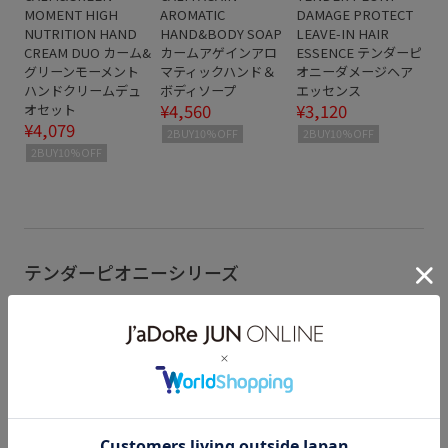
MOMENT HIGH
AROMATIC
DAMAGE PROTECT
NUTRITION HAND
HAND&BODY SOAP
LEAVE-IN HAIR
CREAM DUO カーム&
カームアゲインアロ
ESSENCE テンダーピ
グリーンモーメント
マティックハンド＆
オニーダメージヘア
ハンドクリームデュ
ボディソープ
エッセンス
¥4,560
¥3,120
オセット
¥4,079
2BUY10%OFF
2BUY10%OFF
2BUY10%OFF
テンダーピオニーシリーズ