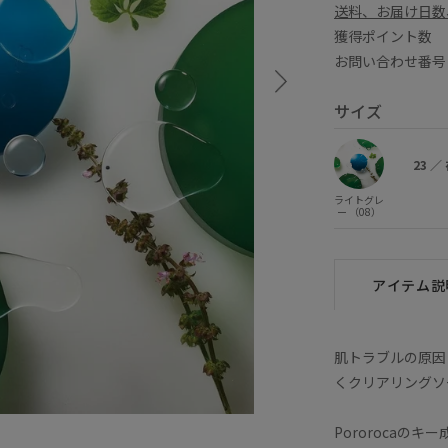
送料、お届け日数
獲得ポイント
お問い合わせ番号 
サイズ
23
／
ライトグレ
ー （08）
アイテム説
肌トラブルの原因
くクリアリングソ
Pororocaの