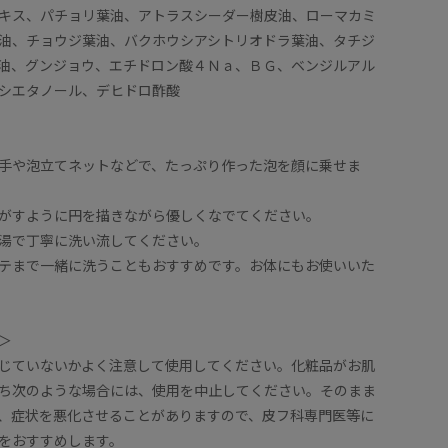
キス、パチョリ葉油、アトラスシーダー樹皮油、ローマカミ
油、チョウジ葉油、バクホウシアシトリオドラ葉油、タチジ
油、グンジョウ、エチドロン酸４Ｎａ、ＢＧ、ベンジルアル
シエタノール、デヒドロ酢酸
手や泡立てネットなどで、たっぷり作った泡を顔に乗せま
がすように円を描きながら優しくなでてください。
湯で丁寧に洗い流してください。
テまで一緒に洗うこともおすすめです。お体にもお使いいた
＞
じていないかよく注意して使用してください。化粧品がお肌
ち次のような場合には、使用を中止してください。そのまま
、症状を悪化させることがありますので、皮フ科専門医等に
をおすすめします。