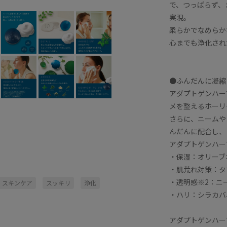
で、つっぱらず、
実現。
柔らかでなめらか
心までも浄化され
●ふんだんに凝縮
アダプトゲンハー
メを整えるホーリ
さらに、ニームや
んだんに配合し、
アダプトゲンハー
・保湿：オリーブ
・肌荒れ対策：タ
・透明感※2：ニ
スキンケア
スッキリ
浄化
・ハリ：シラカバ
アダプトゲンハー