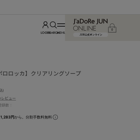
0
LOGIN
SEARCH
MENU
JUN公式オンライン
ca/ポロロッカ】クリアリングソープ
込)
のレビュー
登録数：
1,283円
から。分割手数料無料