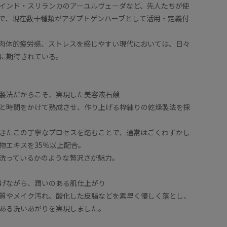
インド・スリランカのアーユルヴェーダなど、先人たちが使
で、現在数十種類がアダプトゲンハーブとして活用・定義付
肉体的疲労感、ストレスを感じやすい現代においては、日々
に期待されている。
製法だからこそ、実現した美容液石鹸
と時間をかけて熟成させ、作り上げる枠練りの乾燥製法を採
きたこの丁寧なプロセスを踏むことで、通常はごくわずかし
物エキスを35％以上配合。
洗っているかのような贅沢さが魅力。
げながら、潤いのある肌仕上がり
質やメイク汚れ、酸化した皮脂などを素早く優しく落とし、
ある洗いあがりを実現しました。