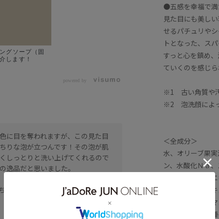
●五感を幸福で満
見た目にも美しい
せるパチュリやシ
トとなった、スパ
アリングソープ（固
すっと心を鎮め、
介します！
ていくのを感じら
powered by
※1 古い角質や
※2 泡洗顔によ
色に目を奪われますが、この見た目
＜全成分＞
ちりな泡が立つんです！その泡が肌
水、オリーブ果実
くしっとりと洗い上げてくれるので
ン、水酸化Ｎａ、
の逸品だと思いました。
カミメボウキ葉エ
ハトムギ種子エキ
ち運べるところも他の固形石鹸にはあ
茎エキス、ローマ
油、テリハボク種