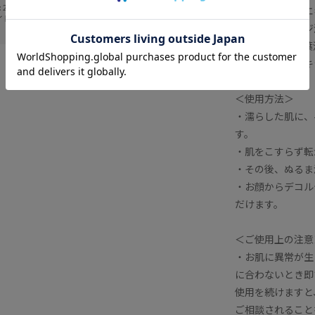
 23
ス、サボンソウエ
イトグレー (08)
ツレ花油、セージ
ャコウソウ花／葉
コール、フェノキ
＜使用方法＞
・濡らした肌に、
す。
・肌をこすらず転
・その後、ぬるま
・お顔からデコル
だけます。
＜ご使用上の注意
・お肌に異常が生
に合わないとき即
使用を続けますと
ご相談されること