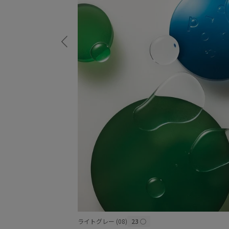
ライトグレー (08)
23
○