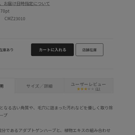
、お届け日時指定について
数
70pt
CMZ23010
カートに入れる
在庫あり
店舗在庫
ユーザーレビュー
明
サイズ／詳細
(1)
となる古い角質や、毛穴に詰まった汚れなどを優しく取り除
ープ
キー成分であるアダプトゲンハーブと、植物エキスの組み合わせ