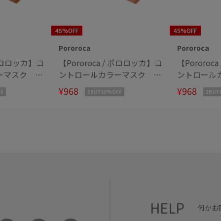
45%OFF
45%OFF
Pororoca
Pororoca
/ ポロロッカ】コ
【Pororoca / ポロロッカ】コ
【Pororoc
ーマスク ル
ントロールカラーマスク ピ
ントロール
ウン
ンクカルセドニー
メトリンパ
¥968
¥968
F
2BUY10%OFF
2BUY
HELP
何かお