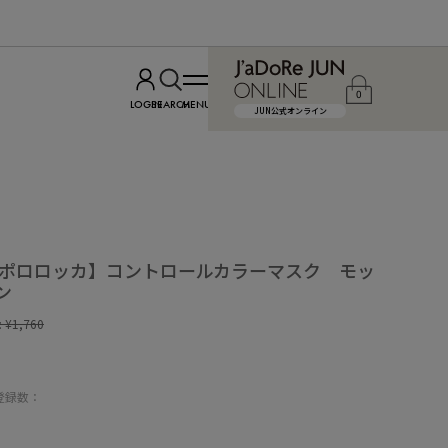
0
LOGIN
SEARCH
MENU
JUN公式オンライン
ca / ポロロッカ】コントロールカラーマスク モッ
ン
:
¥1,760
登録数：