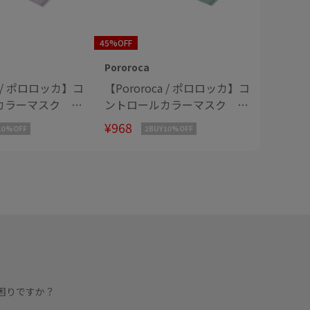
45%OFF
45%OFF
Pororoca
Pororoc
a / ポロロッカ】コ
【Pororoca / ポロロッカ】コ
【Poro
カラーマスク ア
ントロールカラーマスク ア
ントロ
ープル
マゾナイトグリーン
ンバー
¥968
¥968
10%OFF
2BUY10%OFF
困りですか？