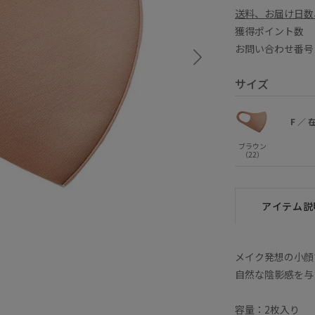
送料、お届け日数
獲得ポイント
お問い合わせ番号 C
サイズ
F
／
ブラウン
（22）
アイテム説
メイク発想の小顔
自然な陰影感を与
容量：2枚入り