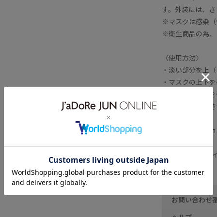
す。外装には、さ
※マスクは感染（
※衛生商品の為、
〈使用方法〉
・淡い部分を上（
・マスクの上下を
・耳掛けの部分を
・隙間なく密着さ
■コントロールカ
■Pororocaの
お問い合わせ
ヘルプ