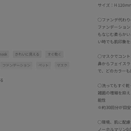
サイズ：H 120mm
○ファンデ代わり
ファンデーション
もなじむ柔らかい
い時でも肌印象を
mask
きれいに見える
すぐ乾く
○マスクでコント
鼻からフェイスラ
ファンデーション
ペット
マスク
で、どのカラーも
貨/ホビー/スポーツ
る
○洗ってもすぐ乾
雑菌の増殖を抑え
能性
※約30回分が目
○環境、肌に配慮
ノーホルマリン0