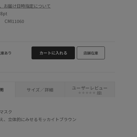
、お届け日時指定について
数
8pt
MI11060
カートに入れる
在庫あり
店舗在庫
ユーザーレビュー
明
サイズ／詳細
(0)
マスク
え、立体的にみせるモッカイトブラウン