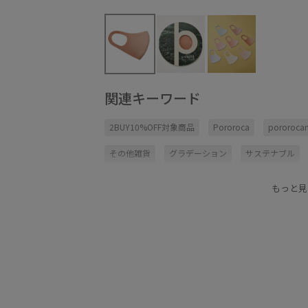
関連キーワード
2BUY10%OFF対象商品
Pororoca
pororoca
その他雑貨
グラデーション
サステナブル
マスク雑貨
リング
立体的
速乾性
雑
もっと見