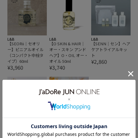
L&B
L&B
L&B
【SEORii｜セオリ
【O SKIN & HAIR｜
【SENN｜セン】ヘア
ー】ピニアルオイル
オー・スキン アンド
ケアトライアルキッ
（コンパクト中栓タ
ヘア】O・OIL オー・
ト
¥2,860
イプ）60ml
オイル 50ml
¥3,960
¥3,740
L&B
L&B
【TE.ON｜テオン】
【O SKIN & HAIR｜
Utility Oil ユーティリ
オー・スキン アンド