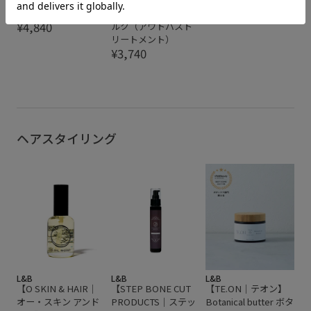
ティオイル Hasu
ヘア】オー・ヘアミ
¥4,840
ルク（アウトバスト
リートメント）
¥3,740
ヘアスタイリング
L&B
L&B
L&B
【O SKIN & HAIR｜
【STEP BONE CUT
【TE.ON｜テオン】
オー・スキン アンド
PRODUCTS｜ステッ
Botanical butter ボタ