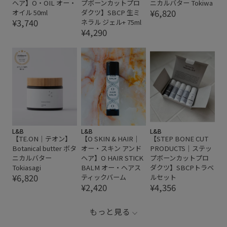
ヘア】O・OIL オー・
プボーンカットプロ
ニカルバター Tokiwa
¥6,820
オイル 50ml
ダクツ】SBCP 生ミ
¥3,740
ネラル ジェル+ 75ml
¥4,290
L&B
L&B
L&B
【TE.ON｜テオン】
【O SKIN & HAIR｜
【STEP BONE CUT
Botanical butter ボタ
オー・スキン アンド
PRODUCTS｜ステッ
ニカルバター
ヘア】O HAIR STICK
プボーンカットプロ
Tokiasagi
BALM オー・ヘアス
ダクツ】SBCPトラベ
¥6,820
ティックバーム
ルセット
¥2,420
¥4,356
もっと見る