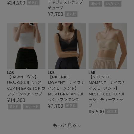
¥24,200
チャブルストラップ
通気性
通気性
UVカット
チューブ
¥7,700
通気性
L&B
L&B
L&B
【DAWN｜ダン】
【NICENICE
【NICENICE
UV&水陸両用 No.21
MOMENT｜ナイスナ
MOMENT｜ナイスナ
CUP IN BARE TOP カ
イスモーメント】
イスモーメント】
ップインベアトップ
MESH BRA TANK メ
MESH TUBE TOP メ
¥14,300
ッシュブラタンク
ッシュチューブトッ
¥7,700
プ
通気性
通気性
UVカット
¥5,500
通気性
もっと見る