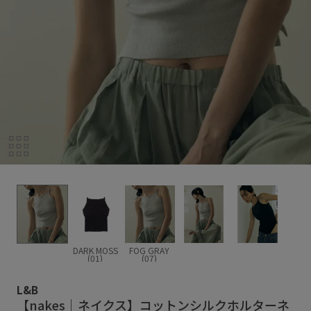
DARK MOSS
FOG GRAY
(01)
(07)
L&B
【nakes｜ネイクス】コットンシルクホルターネ