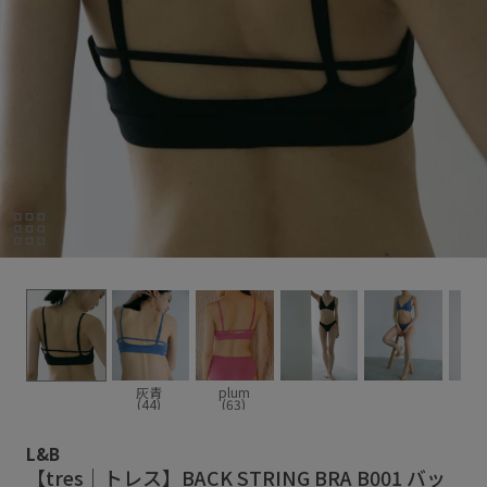
灰青
plum
(44)
(63)
L&B
【tres｜トレス】BACK STRING BRA B001 バッ