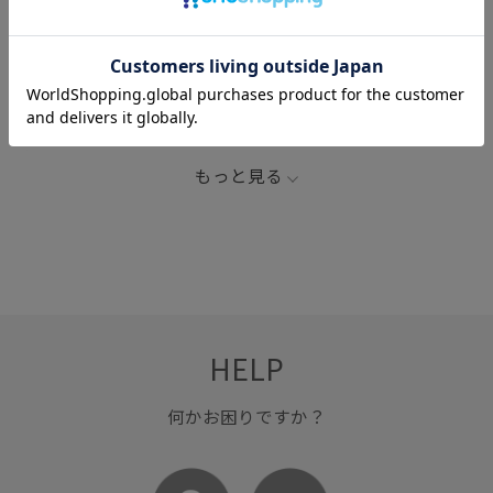
関連タグ
LB_COUPON
tres
きれいに見える
ゆったり
アンダーウェア
アンダーウェア2024
シアー
シルク
シンプル
デコルテがきれい
デザイン性
トップス
もっと見る
ナチュラル
バスタオル
フィット感
ブラ
ポリウレタン
モード
下着
伸縮性
安定感
柔らかい素材
特徴的なデザイン
長く使える
HELP
何かお困りですか？