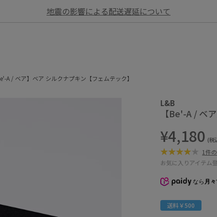
地震の影響による配送遅延について
e'-A / ベア】ベア シルクナプキン【フェムテック】
L&B
【Be'-A 
¥4,180
(税
1件
お気に入りアイテム
なら
月々
送料￥500