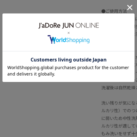
●ご使用方法
すべてのショーツ
クロッチ（股）部
両サイドに施した
●お洗濯方法
その日のうちに、
すすぎ水が透明に
を。他の洗濯物と
漂白剤・乾燥機の
洗濯後は自然乾燥
洗い残りが気にな
ルカリ性）でのつ
に弱いため中性洗
ルカリ性が適して
もみ洗いをせず十