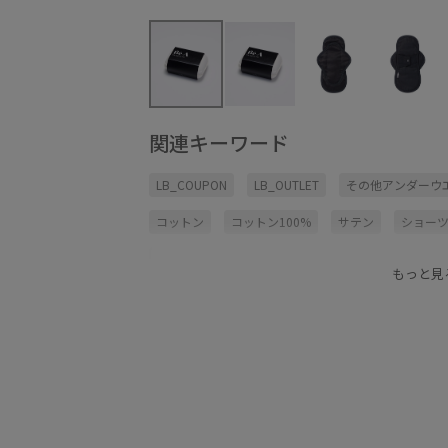
関連キーワード
LB_COUPON
LB_OUTLET
その他アンダーウ
コットン
コットン100%
サテン
ショー
ベビー
ポリウレタン
ポリエステル
ポリ
もっと見
肌着