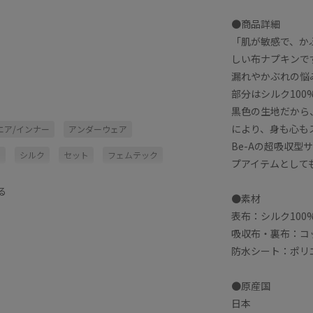
●商品詳細
「肌が敏感で、か
しい布ナプキンで
漏れやかぶれの悩
部分はシルク100
黒色の生地だから
により、身も心も
エア/インナー
アンダーウェア
Be-Aの超吸収
ツ
シルク
セット
フェムテック
プアイテムとして
エステル100%
下着
幅広
快適
る
●素材
表布：シルク100
吸収布・裏布：コッ
防水シート：ポリ
●原産国
日本