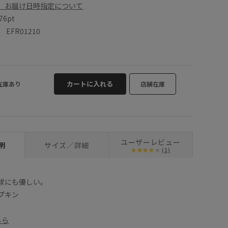
、お届け日時指定について
76pt
FR01210
カートに入れる
在庫あり
店舗在庫
ユーザーレビュー
明
サイズ／詳細
(1)
球にも優しい。
プキン
ちら