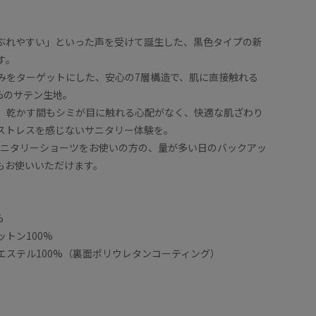
ぶれやすい」といった声を受けて誕生した、黒色タイプの新
す。
みをターゲットにした、安心の7層構造で、肌に直接触れる
%のサテン生地。
、乾かす間もシミが目に触れる心配がなく、快適な肌ざわり
ストレスを感じないサニタリー体験を。
型サニタリーショーツをお使いの方の、量が多い日のバックアッ
もお使いいただけます。
%
トン100%
エステル100%（裏面ポリウレタンコーティング）