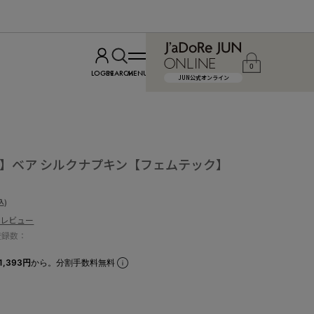
0
LOGIN
SEARCH
MENU
JUN公式オンライン
/ ベア】ベア シルクナプキン【フェムテック】
込)
のレビュー
登録数：
1,393円
から。分割手数料無料