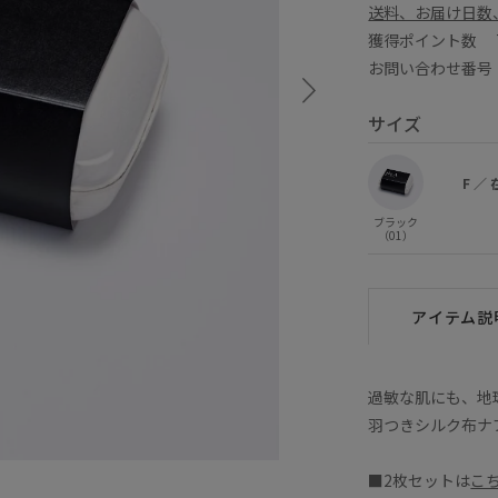
送料、お届け日数
獲得ポイント数
お問い合わせ番号 E
サイズ
F
／
ブラック
（01）
アイテム説
過敏な肌にも、地
羽つきシルク布ナ
■2枚セットは
こ