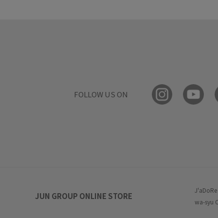
FOLLOW US ON
J'aDoRe
JUN GROUP ONLINE STORE
wa-syu 