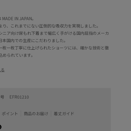
MADE IN JAPAN。
より、これまでにない圧倒的な吸収力を実現しました。
シニア向け尿もれ下着まで幅広く手がける国内屈指のメーカ
日本国内での生産にこだわりました。
一枚一枚丁寧に仕上げられたショーツには、確かな技術と徹
込められています。
見る
番号
EFR01210
ポイント
商品のお届け
着丈ガイド