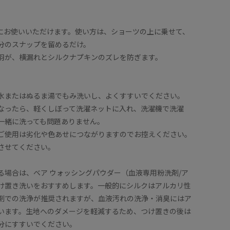
にお使いいただけます。使い方は、ショーツの上に乗せて、
分のスナップを留めるだけ。
羽が、横漏れとシルクナプキンのズレを防ぎます。
水またはぬるま湯でもみ洗いし、よくすすいでください。
なったら、軽くしぼって洗濯ネットに入れ、洗濯機で洗濯
一緒に洗っても問題ありません。
ご使用は劣化や色あせにつながりますのでお控えください。
させてください。
る場合は、ベア ウォッシングパウダー（血液専用粉洗剤/ア
け置き洗いをおすすめします。一般的にシルクはアルカリ性
剤での洗浄が推奨されますが、血液汚れの洗浄・消臭にはア
います。生地へのダメージを軽減するため、つけ置きの後は
分にすすいでください。