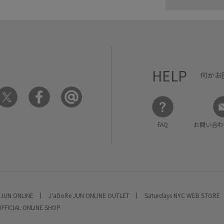
HELP
何かお
FAQ
お問い合わ
 JUN ONLINE
J'aDoRe JUN ONLINE OUTLET
Saturdays NYC WEB STORE
OFFICIAL ONLINE SHOP