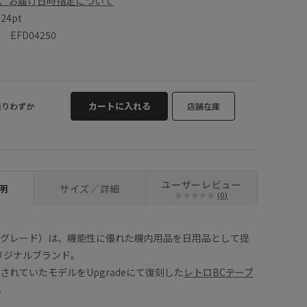
、お届け日時指定について
数
24pt
EFD04250
カートに入れる
残りわずか
店舗在庫
ユーザーレビュー
明
サイズ／詳細
(0)
アップグレード）は、機能性に優れた機内用品を日用品として提
オリジナルブランド。
されていたモデルをUpgradeにて復刻した
レトロBCテーブ
。