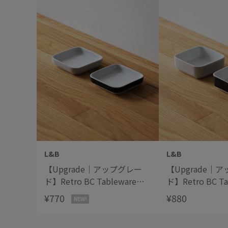
L&B
L&B
【Upgrade｜アップグレー
【Upgrade｜
ド】Retro BC Tableware
ド】Retro BC Ta
Bowl Flat レトロBCテーブル
Bowl High 
¥770
¥880
NEW!
ウェア ボウルフラット
ルウェア ボウルハイ
"Blue"