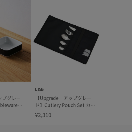
L&B
アップグレー
【Upgrade｜アップグレー
bleware
ド】Cutlery Pouch Set カト
レトロBCテーブ
ラリーポーチセット
¥2,310
 "Blue"