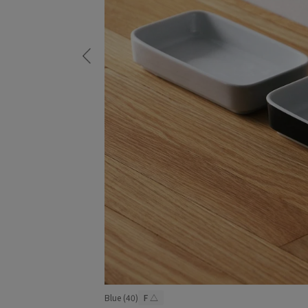
Blue (40)
F
△