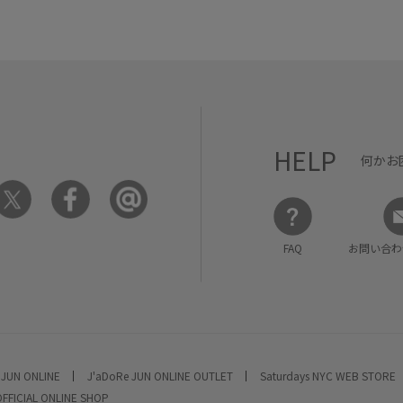
HELP
何かお
FAQ
お問い合わ
 JUN ONLINE
J'aDoRe JUN ONLINE OUTLET
Saturdays NYC WEB STORE
OFFICIAL ONLINE SHOP