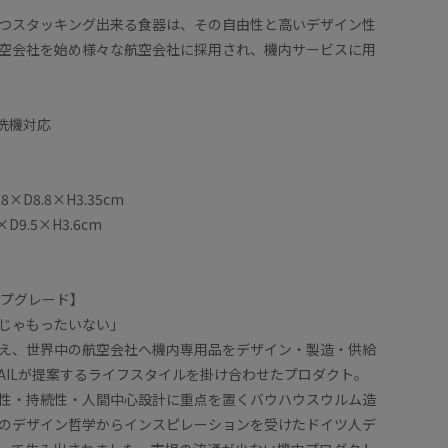
つスタッキング出来る食器は、その自由性と高いデザイン性
空会社を始め様々な航空会社に採用され、機内サービスに用
食洗機対応
×D8.8×H3.35cm
D9.5×H3.6cm
アップグレード】
じゃもったいない」
え、世界中の航空会社へ機内専用品をデザイン・製造・供給
TAILが提案するライフスタイルを掛け合わせたプロダクト。
性・持続性・人間中心設計に重点を置くバウハウスウルム造
のデザイン哲学からインスピレーションを受けたドイツ人デ