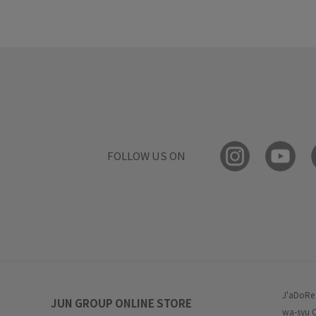
FOLLOW US ON
J'aDoRe
JUN GROUP ONLINE STORE
wa-syu 