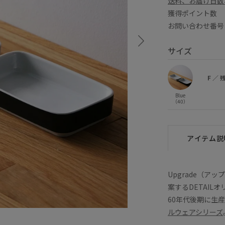
送料、お届け日数
獲得ポイント
お問い合わせ番号 
サイズ
F
／
Blue
（40）
アイテム説
Upgrade（
案するDETAIL
60年代後期に生産
ルウェアシリーズ