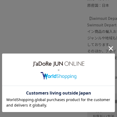
原産国：日本
【Swimsuit 
Swimsuit D
イン商品の輸入お
ジャンルや地域も
しております。
そのほか、アポイ
品や古書などの販
なっております。
■Swimsuit Dep
お問い合わせ
ヘルプ
お支払い方法