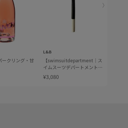
n
L&B
L&B
パークリング・甘
【swimsuitdepartment｜ス
【Swims
イムスーツデパートメント】
スイム
Sarah Petherick：Egg
ト】Sara
¥3,080
¥2,420
Spoon エッグスプーン
Tea C
ティー