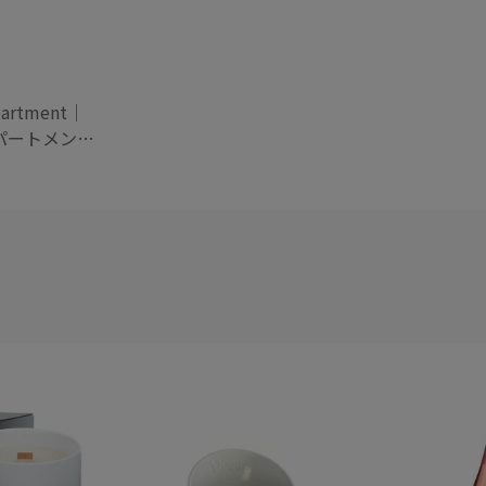
partment｜
パートメン
rick：Small
oon スモール
スプーン