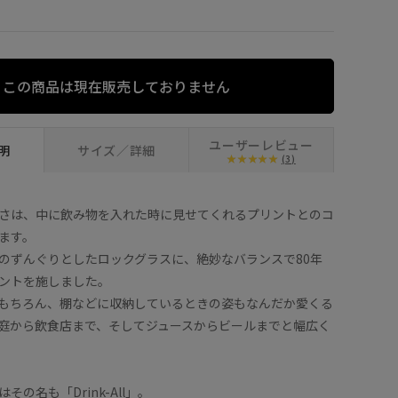
この商品は現在販売しておりません
ユーザーレビュー
明
サイズ／詳細
(3)
さは、中に飲み物を入れた時に見せてくれるプリントとのコ
ます。
のずんぐりとしたロックグラスに、絶妙なバランスで80年
ントを施しました。
もちろん、棚などに収納しているときの姿もなんだか愛くる
庭から飲食店まで、そしてジュースからビールまでと幅広く
の名も「Drink-All」。