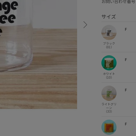
お問い合わせ番号 
サイズ
F
ブラック
（01）
F
ホワイト
（10）
F
ライトグリ
ーン
（33）
F
ホワイト (10)
F
×