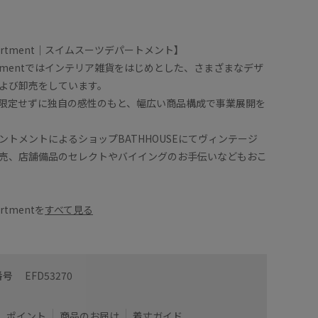
Department｜スイムスーツデパートメント】
epartmentではインテリア雑貨をはじめとした、さまざまなデザ
よび卸売をしています。
限定せずに独自の感性のもと、幅広い商品構成で事業展開を
ントメントによるショップBATHHOUSEにてヴィンテージ
売、店舗備品のセレクトやバイイングのお手伝いなどもおこ
artmentを
すべて見る
番号
EFD53270
ポイント
商品のお届け
着丈ガイド