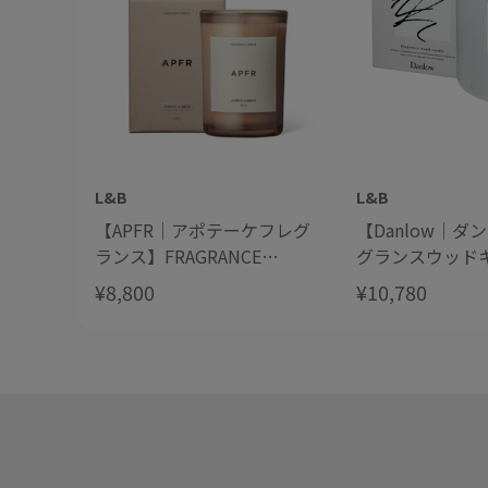
L&B
L&B
【APFR｜アポテーケフレグ
【Danlow｜ダ
ランス】FRAGRANCE
グランスウッド
CANDLE フレグランスキャン
¥8,800
¥10,780
ドル OAKMOSS & AMBER