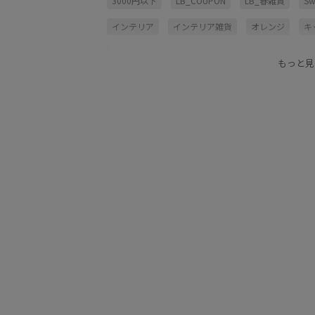
3000円以下
LB_COUPON
LB_春雑貨
Sw
インテリア
インテリア雑貨
オレンジ
キ
コントラスト
バランスが良い
バレンタイン
もっと見
ホリデーギフト_pickup
ホリデーグッズ
ホ
新生活おすすめインテリア
新調したいもの