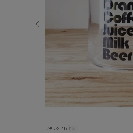
ブラック (01)
F
×