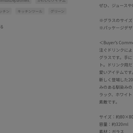
imsuitDepartment
かわいいアイテム
ぜひ、ジュースや
ッチン
キッチンツール
グリーン
※グラスのサイズ
ギフト
ブラック
ホリデーギフト
る
※パッケージデザ
ワイト
ヴィンテージ
小物
幅広
＜Buyer’s Comm
発色が良い
限定カラー
雑貨
注ぐドリンクによ
グラスです。手に
ト。ドリンク用だ
愛いアイテムです
新しく登場した20
みのある馴染みの
ラック、ホワイト
素敵です。
サイズ：約80×8
容量：約320ml
素材：ガラス