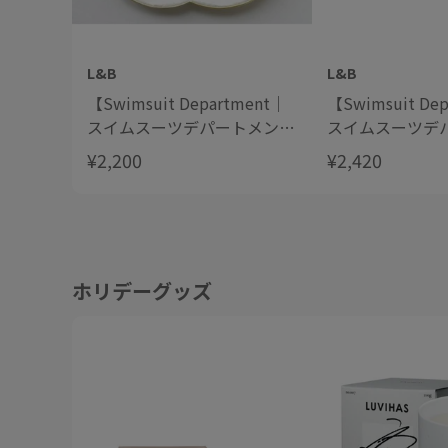
L&B
L&B
【Swimsuit Department｜
【Swimsuit De
スイムスーツデパートメン
スイムスーツデ
ト】Vintage Folk Art: Shell
ト】Sarah Pethe
¥2,200
¥2,420
Tray 貝細工のトレイ
Tea Caddy Sp
ティーキャディ
ホリデーグッズ