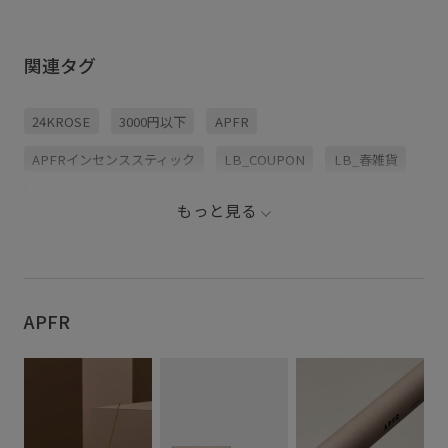
関連タグ
24KROSE
3000円以下
APFR
APFRインセンススティック
LB_COUPON
LB_春雑貨
newitem
お香/ルームフレグランス
もっと見る
インセンススティック
インテリア
ウォーム感
ウッド
オーク
サンダル
サンド
シナモン
チーク
バイオレット
バレンタインギフト
APFR
バンブー
フレグランス
ミント
レモン
上品
季節限定
新生活おすすめインテリア
日本製
爽やか
華やか
魅惑的