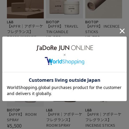
L&B
BIOTOP
BIOTOP
【APFR｜アポテーケ
【APFR】 TRAVEL
【APFR】 INCENCE
フレグランス】
TIN CANDLE
STICKS
¥3,850
¥2,750
BRASS INCENSE
STAND ブラスインセ
ンススタンド
¥12,100
NEW!
BIOTOP
L&B
L&B
【APFR】 ROOM
【APFR｜アポテーケ
【APFR｜アポテーケ
SPRAY
フレグランス】
フレグランス】
¥5,500
ROOM SPRAY
INCENSE STICKS