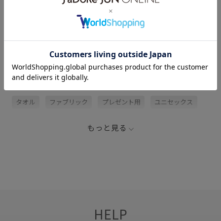
レビュー (1)
関連タグ
1枚あると便利
TEKLA
Web限定
オーガニック
タオル
ファブリック
プレゼント用
ユニセックス
寝具
男女兼用
耐久性
超長綿
もっと見る
HELP