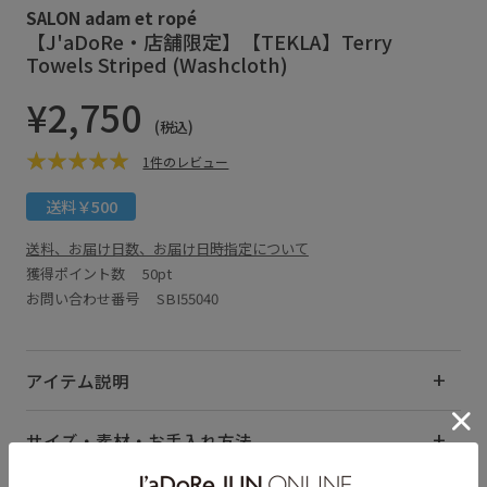
SALON adam et ropé
【J'aDoRe・店舗限定】【TEKLA】Terry
Towels Striped (Washcloth)
¥2,750
(税込)
1件のレビュー
送料￥500
送料、お届け日数、お届け日時指定について
獲得ポイント数
50pt
お問い合わせ番号 SBI55040
アイテム説明
サイズ・素材・お手入れ方法