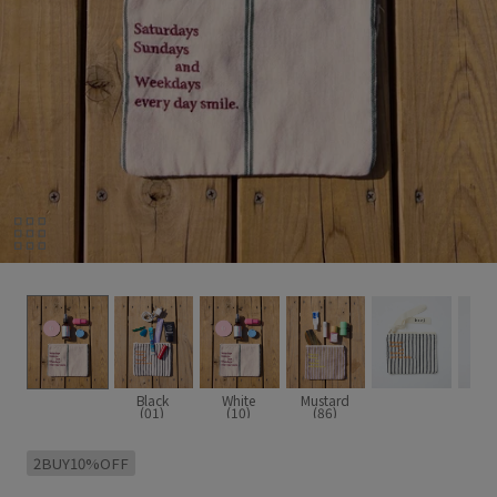
Black
White
Mustard
(01)
(10)
(86)
2BUY10%OFF