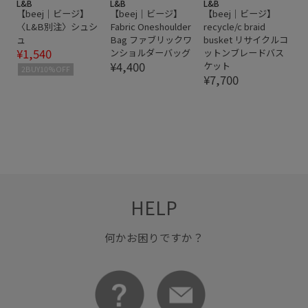
L&B
L&B
L&B
【beej｜ビージ】
【beej｜ビージ】
【beej｜ビージ】
〈L&B別注〉シュシ
Fabric Oneshoulder
recycle/c braid
ュ
Bag ファブリックワ
busket リサイクルコ
¥1,540
ンショルダーバッグ
ットンブレードバス
¥4,400
ケット
2BUY10%OFF
¥7,700
HELP
何かお困りですか？