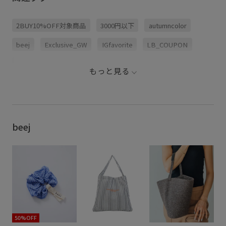
2BUY10%OFF対象商品
3000円以下
autumncolor
beej
Exclusive_GW
IGfavorite
LB_COUPON
LB_fashionpickup
グッズ
コスメ
コットン
もっと見る
ステーショナリー
トートバッグ
ポリエステル
ポーチ
別注
別注アイテム
別注コラボバッグ
刺繍がポイント
母の日ギフト
beej
50%OFF