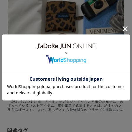
【2025.12.15】水筒、タオル、子どもがぐずったとき用のお菓子は、必
ず入っているマストアイテム。車や電車で遠出するときは、絵本やカメ
ラも忍ばせます。 また、私も子どもも乾燥肌なのでリップや保湿系のバ
ームも外出時の心強い相棒。キティちゃんのピルケースには、自分用の
アクセサリーを入れて持ち歩いています。
関連タグ