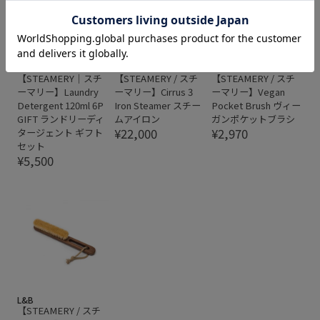
L&B
L&B
L&B
【STEAMERY｜スチ
【STEAMERY / スチ
【STEAMERY / スチ
ーマリー】Laundry
ーマリー】Cirrus 3
ーマリー】Vegan
Detergent 120ml 6P
Iron Steamer スチー
Pocket Brush ヴィー
GIFT ランドリーディ
ムアイロン
ガンポケットブラシ
¥22,000
¥2,970
タージェント ギフト
セット
¥5,500
L&B
【STEAMERY / スチ