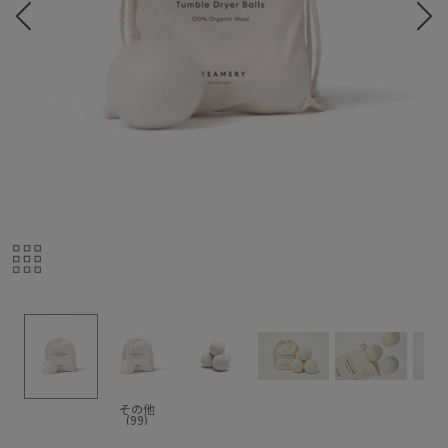
その他
(99)