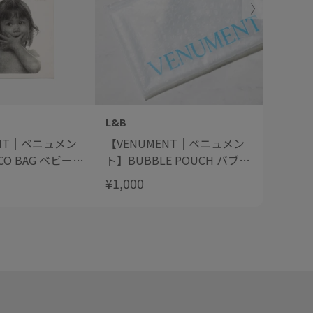
L&B
L&B
ENT｜ベニュメン
【VENUMENT｜ベニュメン
【VEN
CO BAG ベビーエ
ト】BUBBLE POUCH バブル
ト】Han
ポーチ
ー
¥1,000
¥1,200