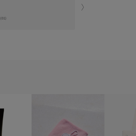
福岡PARCO
(01)
Fujimoto (155