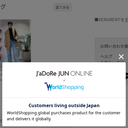
ング
全てみる
■VENUMENTを
お問い合わせ
ヘルプ
お支払い方法
zuka kaho
cm SIZE:F
なのでストレス無く持ちやすいアイテ
中もポケットなどは付かな
持ち手が長めなので、冬の