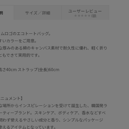
ユーザーレビュー
明
サイズ／詳細
(0)
ホームロゴのエコトートバッグ。
すいカラーをご用意。
な厚みのある綿のキャンバス素材で耐久性に優れ、軽く折り
ともできて実用的です。
高さ40cm ストラップ(全長)60cm
｜ベニュメント】
な場所からインスピレーションを受けて誕生した、韓国発ラ
ーティーブランド。スキンケア、ボディケア、香水などすべ
問わず使えるやさしい成分と香り、シンプルなパッケージ
使えるアイテムとなっています。