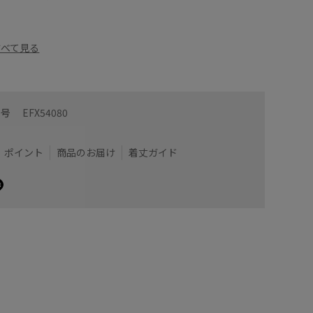
すべて見る
番号
EFX54080
ポイント
商品のお届け
着丈ガイド
い、シンプルなトートバッグ。
A4サイ
アウターでも待てる通年使えるトートです！
ムです◯