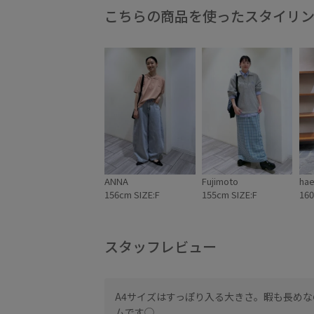
こちらの商品を使ったスタイリ
ANNA
Fujimoto
hae
156cm SIZE:F
155cm SIZE:F
160
スタッフレビュー
A4サイズはすっぽり入る大きさ。暇も長め
トです！
ムです◯