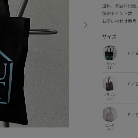
送料、お届け日数
獲得ポイント数
お問い合わせ番号 E
サイズ
F
／
ブラック
（01）
F
／
ブラウン
（22）
F
／
ピンク
（63）
ブラウン (22)
F
×