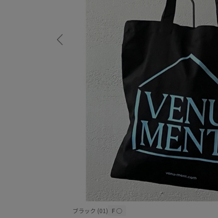
ブラック (01)
F
○