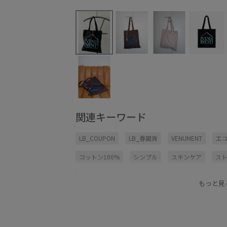
関連キーワード
LB_COUPON
LB_春雑貨
VENUMENT
エ
コットン100%
シンプル
スキンケア
ス
ビューティー
ボディケア
母の日ギフト
もっと見
香水