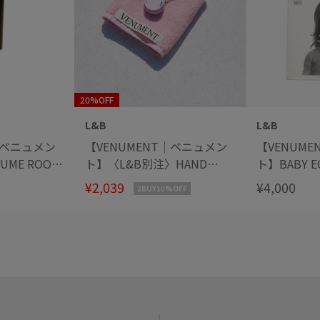
20%OFF
L&B
L&B
｜ベニュメン
【VENUMENT｜ベニュメン
【VENUM
FUME ROOM
ト】〈L&B別注〉HAND
ト】BABY E
E ソリッドパ
TOWEL BALLERINA ハンドタ
コバッグ
¥2,039
¥4,000
2BUY10%OFF
テンパラチ
オル バレリーナ