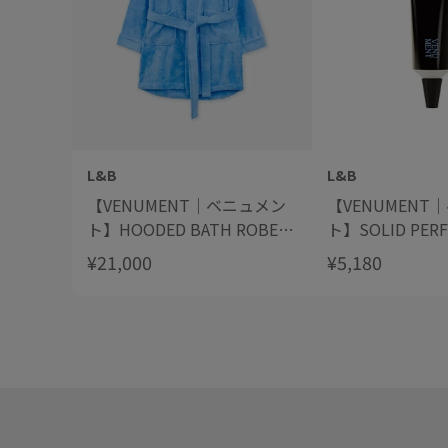
L&B
L&B
【VENUMENT｜ベニュメン
【VENUMENT
ト】HOODED BATH ROBE
ト】SOLID PER
フード付きバスローブ
TEMPERATUR
¥21,000
¥5,180
フューム ルーム
ャー