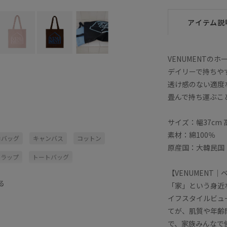
アイテム説
VENUMENTの
デイリーで持ちや
透け感のない適度
畳んで持ち運ぶこ
サイズ：幅37cm 
素材：綿100％
コバッグ
キャンバス
コットン
原産国：大韓民国
トラップ
トートバッグ
【VENUMENT
耐久性
透け感がない
韓国ブランド
る
「家」という身近
イフスタイルビュ
てが、肌質や年齢
で、家族みんなで