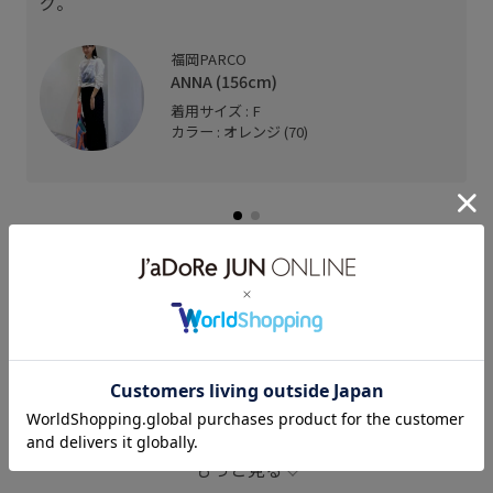
グ。
福岡PARCO
ANNA (156cm)
着用サイズ : F
カラー : オレンジ (70)
関連タグ
LB_COUPON
LB_fashionpickup
LB_travel
LB_レジャー
LB_春雑貨
PUEBCO
summerbag
オフィス
カラフル
カラーバリエーション豊富
もっと見る