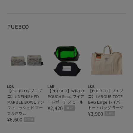
タオル
トラベル
トートバッグ
ナイロン
バッグ
パイル
プールバッグ
ベッド
ベルト
ユーズド感
リネン
夏らしい素材
夏バッグ
PUEBCO
L&B
L&B
L&B
【PUEBCO / プエブ
【PUEBCO】WIRED
【PUEBCO｜プエブ
コ】UNFINISHED
POUCH Small ワイア
コ】LABOUR TOTE
MARBLE BOWL アン
ードポーチ スモール
BAG Large レイバー
¥2,420
フィニッシュド マー
トートバッグ ラージ
NEW!
¥3,960
ブルボウル
NEW!
¥6,600
NEW!