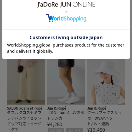
ROPÉ PICNIC
ROPÉ PICNIC
ROPÉ PICNIC
フリルペプラムシャ
フリルカラーシャツ
オーセンティックシ
ツブラウス/UVケア・
ブラウス/UVケア・イ
ャツ/UVケア・イージ
イージーケア・リン
ージーケア・リンク
ーケア・リンクコー
クコーデ
コーデ
デ
¥5,995
¥5,995
¥5,489
NEW!
予約
NEW!
予約
NEW!
予約
通気性
通気性
イージーケア
イージーケア
イージーケア
SALON adam et ropé
Jun & Ropé
Jun & Ropé
ダブルクロスセミフ
【SOLitude】UV冷感
クールマックスサッ
レアパンツ / セット
トレンカ
カー3WAYハッ
¥4,280
アップ対応・イージ
ト/UV・遮熱
¥10,450
ーケア
接触冷感
UVカット