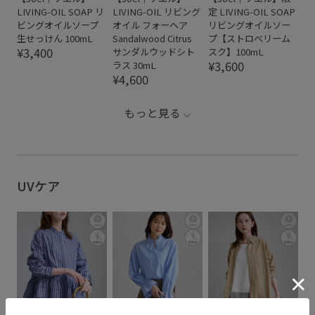
LIVING-OIL SOAP リ
LIVING-OIL リビング
定 LIVING-OIL SOAP
ビングオイルソープ
オイル フォーヘア
リビングオイルソー
生せっけん 100mL
Sandalwood Citrus
プ【ストロベリーム
¥3,400
サンダルウッドシト
スク】100mL
¥3,600
ラス 30mL
¥4,600
もっと見る
UVケア