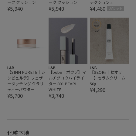
ーク クッション
ーク クッション
テクション a
¥5,940
¥5,940
¥4,480
UVカット
L&B
L&B
L&B
【SINN PURETE｜シ
【bobe｜ボウブ】マ
【SEORii｜セオリ
ンピュルテ】フェザ
ルチグロウハイライ
ー】セラムクリーム
ータッチング クラリ
ター 801 PEARL
50g
¥4,290
ティーパウダー
WHITE
¥5,700
¥3,740
化粧下地