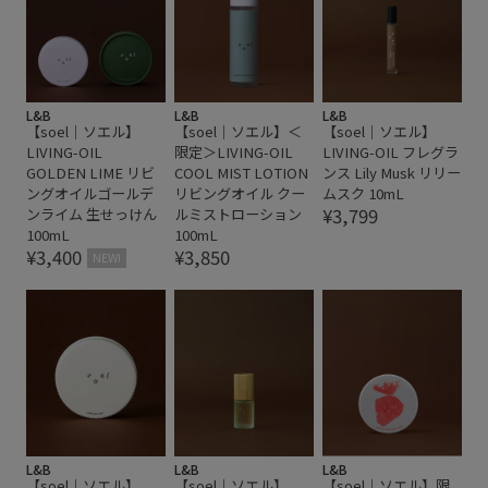
L&B
L&B
L&B
【soel｜ソエル】
【soel｜ソエル】＜
【soel｜ソエル】
LIVING-OIL
限定＞LIVING-OIL
LIVING-OIL フレグラ
GOLDEN LIME リビ
COOL MIST LOTION
ンス Lily Musk リリー
ングオイルゴールデ
リビングオイル クー
ムスク 10mL
¥3,799
ンライム 生せっけん
ルミストローション
100mL
100mL
¥3,400
¥3,850
NEW!
L&B
L&B
L&B
【soel｜ソエル】
【soel｜ソエル】
【soel｜ソエル】限