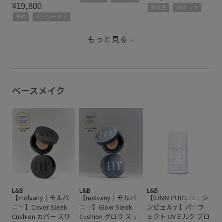
¥19,800
通気性
UVカット
予約
イージーケア
もっと見る
ベースメイク
L&B
L&B
L&B
【molvany｜モルバ
【molvany｜モルバ
【SINN PURETE｜シ
ニー】Cover Sleek
ニー】Glow Sleek
ンピュルテ】パーフ
Cushion カバー スリ
Cushion グロウ スリ
ェクト UVミルク プロ