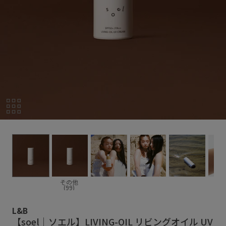
その他
(99)
L&B
【soel｜ソエル】LIVING-OIL リビングオイル UV