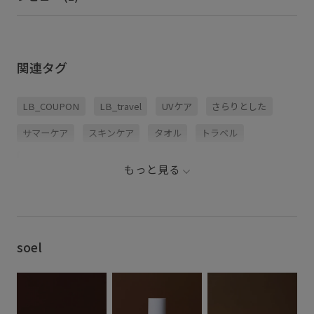
関連タグ
LB_COUPON
LB_travel
UVケア
さらりとした
サマーケア
スキンケア
タオル
トラベル
ナチュラル
ハリ感
ベースメイク
ボディクリーム
もっと見る
レジャー
化粧下地
弾力
快適
敏感肌
日焼け
日焼け止め
石鹸
素肌に優しい
紫外線ケア
紫外線対策
soel