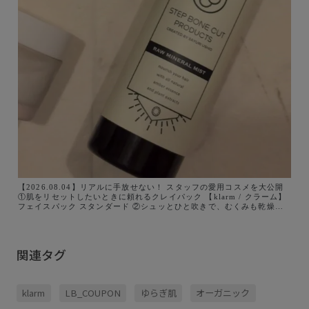
【2026.08.04】リアルに手放せない！ スタッフの愛用コスメを大公開
①肌をリセットしたいときに頼れるクレイパック 【klarm / クラーム】
フェイスパック スタンダード ②シュッとひと吹きで、むくみも乾燥も手
軽にケア 【STEP BONE CUT PRODUCTS｜ステップボーンカットプロ
ダクツ】生ミネラルミスト+
関連タグ
klarm
LB_COUPON
ゆらぎ肌
オーガニック