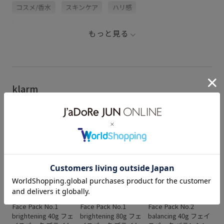
コスメ/香水
スキンケア
ハリ感
パック・フェイスマスク
化粧水
大容量
弾力
もっと見る
毛穴ケア
klarm
L&B
L&B
L&B
【klarm / クラーム】
【klarm / クラーム】
【klarm / クラーム】
Face Pack No.1
Face Pack No.1
Face Pack No.2
brightening 40g フェ
brightening 80g フェ
balancing 40g フェイ